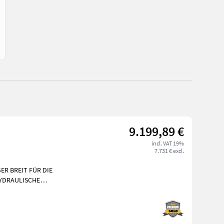
9.199,89 €
incl. VAT 19%
7.731 € excl.
R BREIT FÜR DIE
HYDRAULISCHE