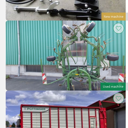
New machine
Used machine