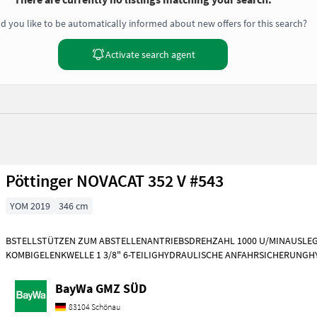
d you like to be automatically informed about new offers for this search?
Activate search agent
Pöttinger NOVACAT 352 V #543
YOM 2019
346 cm
BSTELLSTÜTZEN ZUM ABSTELLENANTRIEBSDREHZAHL 1000 U/MINAUSLEGE
KOMBIGELENKWELLE 1 3/8" 6-TEILIGHYDRAULISCHE ANFAHRSICHERUNG
UNTERLENKERWIPP
BayWa GMZ SÜD
83104 Schönau