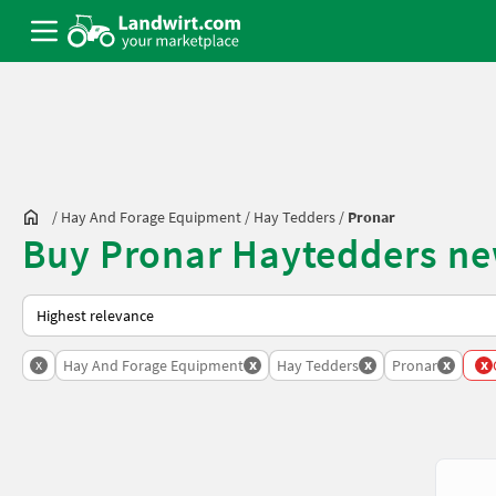
/
Hay And Forage Equipment
/
Hay Tedders
/
Pronar
Buy Pronar Haytedders ne
This is how sorting works on Landwirt.com
x
x
x
x
x
Hay And Forage Equipment
Hay Tedders
Pronar