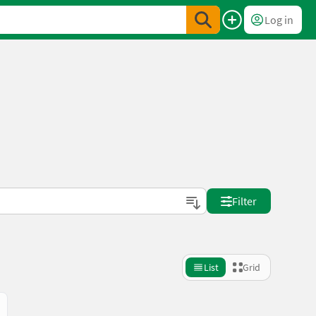
Log in
Filter
List
Grid