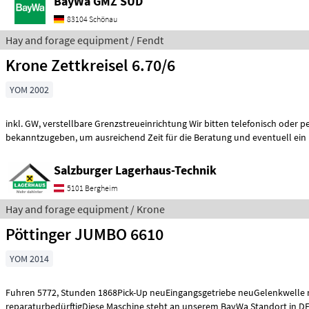
BayWa GMZ SÜD
83104 Schönau
Hay and forage equipment / Fendt
Krone Zettkreisel 6.70/6
YOM 2002
inkl. GW, verstellbare Grenzstreueinrichtung Wir bitten telefonisch oder per Mail Ihren Besuch
bekanntzugeben, um ausreichend Zeit für die Beratung und eventuell ein
Salzburger Lagerhaus-Technik
5101 Bergheim
Hay and forage equipment / Krone
Pöttinger JUMBO 6610
YOM 2014
Fuhren 5772, Stunden 1868Pick-Up neuEingangsgetriebe neuGelenkwelle neuLenkachse
reparaturbedürftigDiese Maschine steht an unserem BayWa Standort in DE