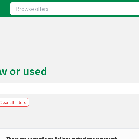
Browse offers
w or used
Clear all filters
There are currently no listings matching your search.