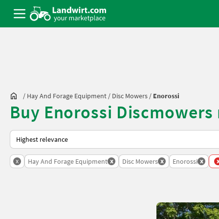
/
Hay And Forage Equipment
/
Disc Mowers
/
Enorossi
Buy Enorossi Discmowers 
This is how sorting works on Landwirt.com
x
x
x
x
Hay And Forage Equipment
Disc Mowers
Enorossi