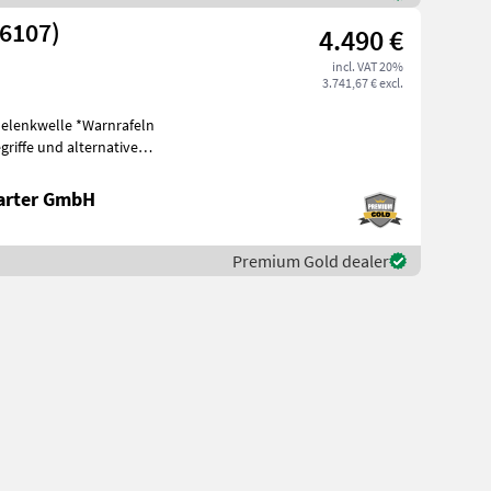
26107)
4.490 €
incl. VAT 20%
3.741,67 € excl.
Gelenkwelle *Warnrafeln
riffe und alternative
eis
arter GmbH
Premium Gold dealer