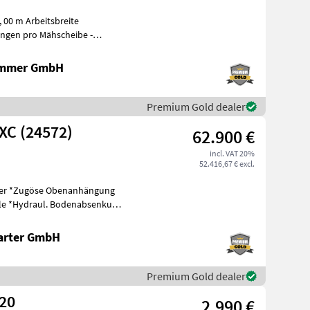
 00 m Arbeitsbreite
ammer GmbH
Premium Gold dealer
XC (24572)
62.900 €
incl. VAT 20%
52.416,67 € excl.
kung
arter GmbH
Premium Gold dealer
320
2.990 €