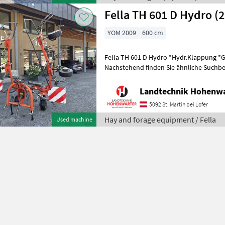
Fella TH 601 D Hydro (
YOM 2009
600 cm
Fella TH 601 D Hydro *Hydr.Klappung *
Nachstehend finden Sie ähnliche Suchbeg
Bezeichnungen für Kreisler Keywords: Kr
Landtechnik Hohenw
5092 St. Martin bei Lofer
Hay and forage equipment / Fella
Used machine