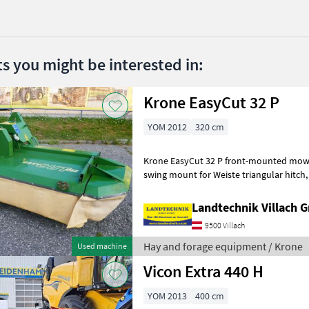
ts you might be interested in:
Krone EasyCut 32 P
YOM 2012
320 cm
Krone EasyCut 32 P front-mounted mowe
swing mount for Weiste triangular hitch, quick-release blade fastener
with SafeCut overload protec
Landtechnik Villach
9500 Villach
Hay and forage equipment / Krone
Used machine
Vicon Extra 440 H
YOM 2013
400 cm