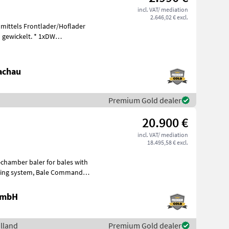
incl. VAT/ mediation
2.646,02 € excl.
 mittels Frontlader/Hoflader
ckelt. * 1xDW
achau
Premium Gold dealer
20.900 €
incl. VAT/ mediation
18.495,58 € excl.
 GmbH
lland
Premium Gold dealer