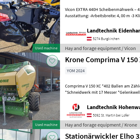
Vicon EXTRA 440H Scheibenmähwerk – 4,
Ausstattung: -Arbeitsbreite: 4, 00 m -3 Klingen pro Mähscheibe -
Dreipunktanbau Kat. II -Hydropneuma
Landtechnik Eidenh
5274 Burgkirchen
Hay and forage equipment / Vicon
Used machine
Krone Comprima V 150 
YOM 2024
Comprima V 150 XC *402 Ballen am Zähler *Zugöse Obenanhängung
*Schneidwerk mit 17 Messer *Gelenkwelle *Hydraul. Bodenabsen
*E-Achse mit 2-Leiter Druckl.-Brems
Landtechnik Hohenw
5092 St. Martin bei Lofer
Hay and forage equipment / Krone
Used machine
Stationärwickler Elho 