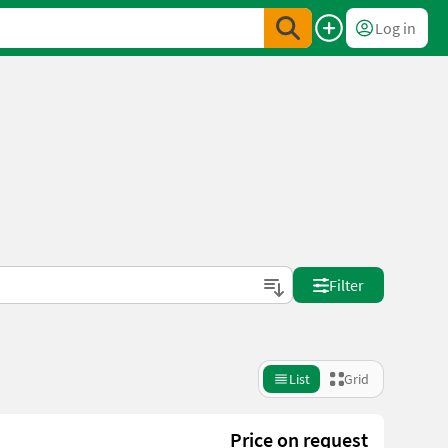
Log in
Filter
List
Grid
Price on request