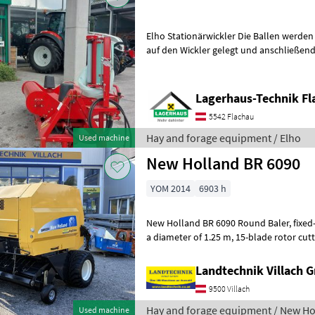
Elho Stationärwickler Die Ballen werden
auf den Wickler gelegt und anschließend gewi
Steuergerät erforderlich * elektro
Lagerhaus-Technik Fl
5542 Flachau
Hay and forage equipment / Elho
Used machine
New Holland BR 6090
YOM 2014
6903 h
New Holland BR 6090 Round Baler, fixed-chamber baler for bales with
a diameter of 1.25 m, 15-blade rotor cutting system, Bale Command
Plus comfort control, net wrap
Landtechnik Villach
9500 Villach
Hay and forage equipment / New Ho
Used machine