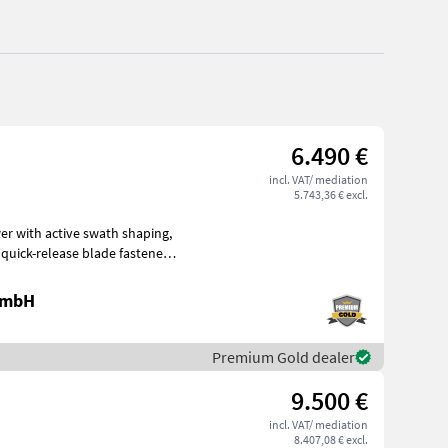
6.490 €
incl. VAT/ mediation
5.743,36 € excl.
r with active swath shaping,
,
 GmbH
Premium Gold dealer
9.500 €
incl. VAT/ mediation
8.407,08 € excl.