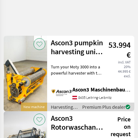
Ascon3 pumpkin
53.994
harvesting unit
€
X-MODUL
incl. VAT
Turn your Moty 3000 into a
20%
44.995 €
powerful harvester with the
excl.
innovative X-module! This
conversion module brings
Ascon3 Maschinenbau GmbH
the efficiency and
technology of the world's
8435 Leitring-Leibnitz
best and best-
Harvesting
Premium Plus dealer
New machine
equipment
Ascon3
Price
crop fields /
Ascon3
Rotorwaschanlage
on
request
POSEIDON