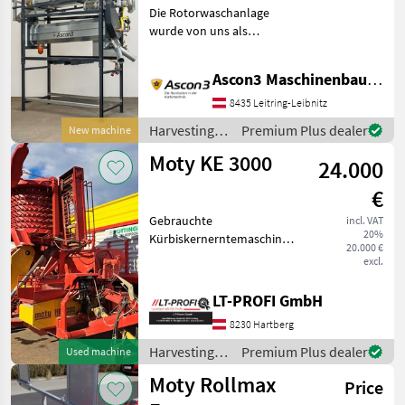
Die Rotorwaschanlage
wurde von uns als
führendem Know-how-
Träger in der Rotortechnik
Ascon3 Maschinenbau GmbH
speziell für die Reinigung
von Kürbiskernen
8435 Leitring-Leibnitz
entwickelt. Unsere
Harvesting
Premium Plus dealer
New machine
langjährige Erfah
equipment
Moty KE 3000
24.000
crop fields /
Ascon3
€
Gebrauchte
incl. VAT
20%
Kürbiskernerntemaschine
20.000 €
Moty KE 3000 Baujahr 2006
excl.
Bereifung 550/45 R22, 5
Druckluftbremse
LT-PROFI GmbH
Weitwinkelgelenkwelle
8230 Hartberg
Siebtrommel neuwertig Das
LT-PROFI
Harvesting
Premium Plus dealer
Used machine
equipment
Moty Rollmax
Price
crop fields /