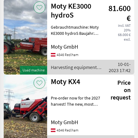
equipment
Moty KE3000
81.600
crop fields /
Ascon3
hydroS
€
incl. VAT
Gebrauchtmaschine: Moty
20%
KE3000 hydroS Baujahr:
68.000 €
2015-2022 leistungsfähige
excl.
Erntemaschine für
Moty GmbH
Kürbiskerne 7, 5 x 2, 8 x 3, 9
4846 Redlham
mm m (l x b x h) +/- 7.500 kg
10-01-
ab 110 PS
Harvesting equipment
2023 17:42
Used machine
crop fields / Moty
Moty KX4
Price
on
request
Pre-order now for the 2027
harvest! The new, most
powerful pumpkin seed
harvester from Moty
Moty GmbH
Capacity: up to 2, 500 kg of
dry seeds per hour
4846 Redlham
Dimensions: 8 x 2.8 x 3