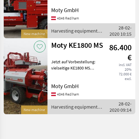
Kürbiserntemaschine mit
Siebtrommel am Mark für
Moty GmbH
die Saison 2027
4846 Redlham
vorbestellen!
28-02-
Neumaschine: Moty KE3000
Harvesting equipment
2020 10:15
hydroS Baujahr: 2027
New machine
crop fields / Moty
Moty KE1800 MS
86.400
€
Jetzt auf Vorbestellung:
incl. VAT
vielseitige KE1800 MS
20%
Baujahr: 2026/2027
72.000 €
excl.
kompakte Erntemaschine
Moty GmbH
für Kürbiskerne 4, 9 x 2, 1 x
2, 8 m (l x b x h) +/- 3.500 kg
4846 Redlham
ab 45 PS
28-02-
Harvesting equipment
2020 09:14
New machine
crop fields / Moty