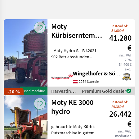
Refine
search
Moty
Instead of:
Category
Place
Filter
3
1
51.600 €
Kürbiserntemaschine
41.280
HydroS KE
Show
€
CURRENT
- Moty Hydro S. - BJ.2021 -
Reset
24
3000S
PATH
incl. VAT
902 Betriebsstunden -
results
20%
Agriculture
Hydraulische Knickdeichsel
34.400 €
technology
- Hydraulischer Stützfuß -
excl.
Wingelhofer & Söhne GmbH
Harvesting
Igelschild hinten - Igel
Equipment
Einweiserbleche -
2084 Starrein
Crop Fields
Igelentlast
Harvesting
Premium Gold dealer
-20 %
Used machine
Pumkin
equipment
Seed
Moty KE 3000
Instead of:
Harvesters
crop fields /
29.380 €
Moty
hydro
26.442
SELECT
CATEGORY
€
gebrauchte Moty Kürbis
Moty
12
incl. VAT/
Putzmaschine in gutem
mediation
Zustand Baujahr 2011 -