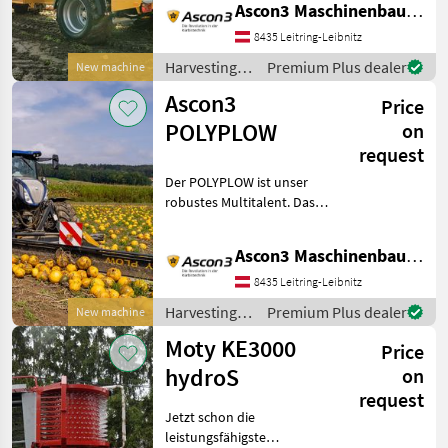
Kürbisernte! Als Premium-
Ascon3 Maschinenbau GmbH
Hersteller in der
8435 Leitring-Leibnitz
Kürbistechnik setzen wir
wei
Harvesting
Premium Plus dealer
New machine
equipment
Ascon3
Price
crop fields /
Ascon3
POLYPLOW
on
request
Der POLYPLOW ist unser
robustes Multitalent. Das
bewährte Antriebspolygon
bringt höchste
Ascon3 Maschinenbau GmbH
Flächenleistungen. Die
einzigartigen
8435 Leitring-Leibnitz
Entlastungsfedern sorgen
Harvesting
Premium Plus dealer
New machine
für beste Bode
equipment
Moty KE3000
Price
crop fields /
Ascon3
hydroS
on
request
Jetzt schon die
leistungsfähigste