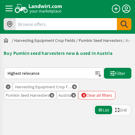
Browse offers
/
Harvesting Equipment Crop Fields
/
Pumkin Seed Harvesters
/
Aust
Buy Pumkin seed harvesters new & used in Austria
This is how sorting works on Landwirt.com
Filter
x
x
Harvesting Equipment Crop Fields
x
x
x
Pumkin Seed Harvesters
Austria
Clear all filters
List
Grid