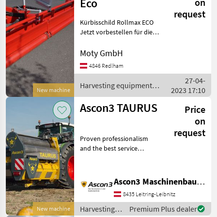
Moty
Eco
on
request
Kürbisschild Rollmax ECO
Jetzt vorbestellen für die
Ernte 2026! NEU seit 2021: -
größere Stützwalze
Moty GmbH
(ruhigerer Lauf, bessere
4846 Redlham
Bodenanpassung, weniger
27-04-
Aufschie
Harvesting equipment
2023 17:10
New machine
crop fields / Moty
Ascon3 TAURUS
Price
on
request
Proven professionalism
and the best service
combined with area
performance in a new
dimension! Highest quality,
Ascon3 Maschinenbau GmbH
best service and spare parts
8435 Leitring-Leibnitz
supply around the clo
Harvesting
Premium Plus dealer
New machine