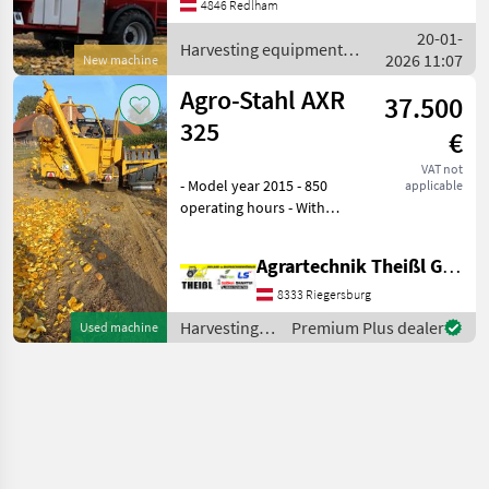
Rotortechnik im Bereich der
4846 Redlham
Kürbiskernernte. Unsere
20-01-
KX3
Harvesting equipment
2026 11:07
New machine
crop fields / Moty
Agro-Stahl AXR
37.500
325
€
VAT not
- Model year 2015 - 850
applicable
operating hours - With
hedgehog shield - Wear
parts in like-new condition
Agrartechnik Theißl GmbH
Harvesting equipment crop
fields Pumkin seed
8333 Riegersburg
harvesters
Harvesting
Premium Plus dealer
Used machine
equipment
crop fields /
Agro-Stahl