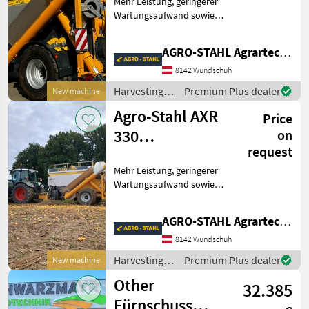
Mehr Leistung, geringerer
Wartungsaufwand sowie
Reparaturkosten!
Technische Daten: • Länge:
AGRO-STAHL Agrartechnik und Stahlbau GmbH
6, 93 m • Breite: 2, 85 m •
Höhe: 3, 65 m
8142 Wundschuh
Harvesting
Premium Plus dealer
New machine
equipment
Agro-Stahl AXR
Price
crop fields /
Agro-Stahl
330
on
request
Kürbiserntemaschine
Mehr Leistung, geringerer
Wartungsaufwand sowie
Reparaturkosten!
Technische Daten: • Länge:
AGRO-STAHL Agrartechnik und Stahlbau GmbH
6, 85 m • Breite: 2, 75 m •
Höhe: 3, 62 m • Gewicht:
8142 Wundschuh
8250 kg •
Harvesting
Premium Plus dealer
New machine
equipment
Other
32.385
crop fields /
Agro-Stahl
Fürnschuss