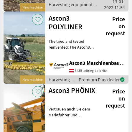
13-01-
Harvesting equipment
2022 11:54
New machine
crop fields / Moty
Ascon3
Price
POLYLINER
on
request
The tried and tested
reinvented: The Ascon3
POLYLINER shines with its
patented polygon roller
Ascon3 Maschinenbau GmbH
and innovative
parallelogram swath
8435 Leitring-Leibnitz
former! The proven
Harvesting
Premium Plus dealer
New machine
concept was comb
equipment
Ascon3 PHÖNIX
Price
crop fields /
Ascon3
on
request
Vertrauen auch Sie dem
Marktführer und
Platzhirsch! Ascon3 PHÖNIX
- DER Allrounder in der