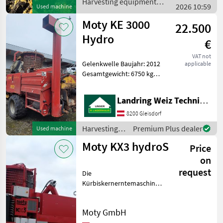
Harvesting equipment
2026 10:59
Betriebstunden umgeb
Used machine
crop fields / Moty
Moty KE 3000
22.500
Hydro
€
VAT not
Gelenkwelle Baujahr: 2012
applicable
Gesamtgewicht: 6750 kg
Privatverkauf Harvesting
equipment crop fields
Landring Weiz Technikzentrum Süd
Pumkin seed harvesters
8200 Gleisdorf
Harvesting
Premium Plus dealer
Used machine
equipment
Moty KX3 hydroS
Price
crop fields /
Moty
on
request
Die
Kürbiskernerntemaschine
der Marke Moty, Modell KX3
hydroS, ist die konsequente
Moty GmbH
Weiterentwicklung unserer