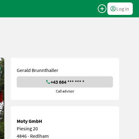
Log in
Gerald Brunnthaller
+43 664 *** *** *
Call advisor
Moty GmbH
Piesing 20
4846 - Redlham