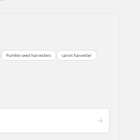
Pumkin seed harvesters
carrot harvester