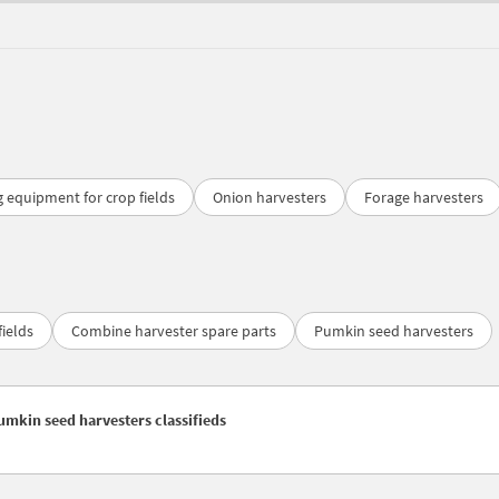
 equipment for crop fields
Onion harvesters
Forage harvesters
ields
Combine harvester spare parts
Pumkin seed harvesters
umkin seed harvesters classifieds