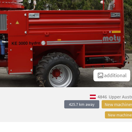
additional
4846
Upper Austr
New machine
425.7 km away
New machine