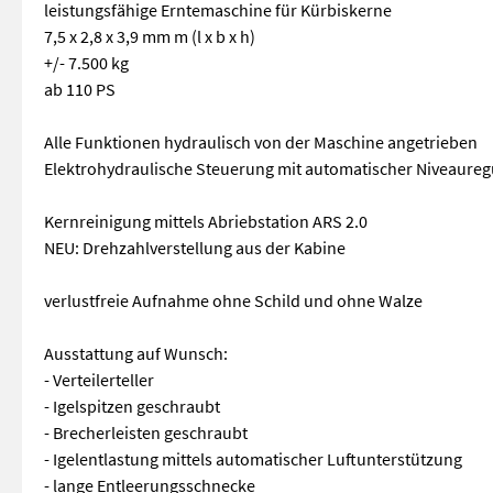
leistungsfähige Erntemaschine für Kürbiskerne
7,5 x 2,8 x 3,9 mm m (l x b x h)
+/- 7.500 kg
ab 110 PS
Alle Funktionen hydraulisch von der Maschine angetrieben
Elektrohydraulische Steuerung mit automatischer Niveaureg
Kernreinigung mittels Abriebstation ARS 2.0
NEU: Drehzahlverstellung aus der Kabine
verlustfreie Aufnahme ohne Schild und ohne Walze
Ausstattung auf Wunsch:
- Verteilerteller
- Igelspitzen geschraubt
- Brecherleisten geschraubt
- Igelentlastung mittels automatischer Luftunterstützung
- lange Entleerungsschnecke