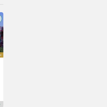
e
Ascon3 Kürbisernteeinheit X-MODUL
53.994 €
incl. VAT 20%
44.995 € excl.
Ascon3 Maschinenbau GmbH
8435 Styria
Premium Plus dealer