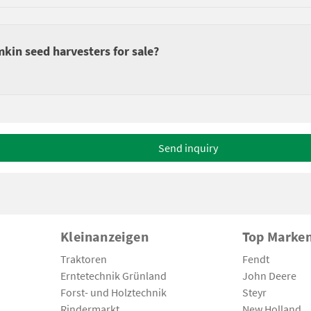
kin seed harvesters for sale?
Send inquiry
Kleinanzeigen
Top Marke
Traktoren
Fendt
Erntetechnik Grünland
John Deere
Forst- und Holztechnik
Steyr
Rindermarkt
New Holland