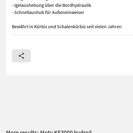
- Igelaushebung über die Bordhydraulik
- Schnellaushub für Außeneinweiser
Bewährt in Kürbis und Schalenkürbis seit vielen Jahren
Jetzt schon die leistungsfähigste Kürbiserntemaschine mit S
More results: Moty KE3000 hydroS