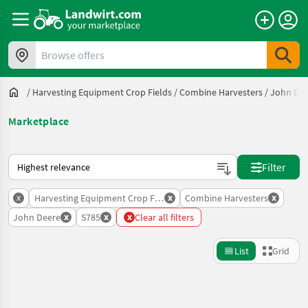
Browse offers
/
Harvesting Equipment Crop Fields
/
Combine Harvesters
/
John De
Marketplace
This is how sorting works on Landwirt.com
Filter
x
x
x
Harvesting Equipment Crop Fields
Combine Harvesters
x
x
x
John Deere
S785
Clear all filters
List
Grid