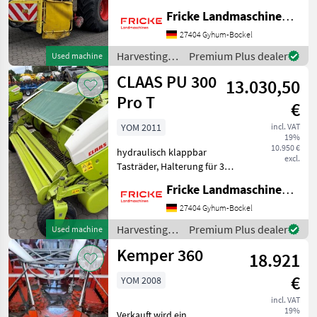
1KM0375RTJJ133108,
Fricke Landmaschinen GmbH
Dealer
Pendelrahmen,
Marketplace
Classifieds
offers
Schaltgetriebe, Kemper 1
27404 Gyhum-Bockel
Rad Transportrad,
Harvesting
Premium Plus dealer
Used machine
Schutzplane, Autopilot, V
equipment
CLAAS PU 300
Max 24 Messertromm
13.030,50
crop fields /
Claas
Pro T
€
YOM 2011
incl. VAT
19%
10.950 €
hydraulisch klappbar
excl.
Tasträder, Halterung für 3.
Stützrad, Schaltgetriebe, 5
Fricke Landmaschinen GmbH
Zinkenreihen,
Doppelrollenniederhalter
27404 Gyhum-Bockel
Harvesting equipment crop
Harvesting
Premium Plus dealer
Used machine
fields Other harvesti
equipment
Kemper 360
18.921
crop fields /
Claas
€
YOM 2008
incl. VAT
19%
Verkauft wird ein