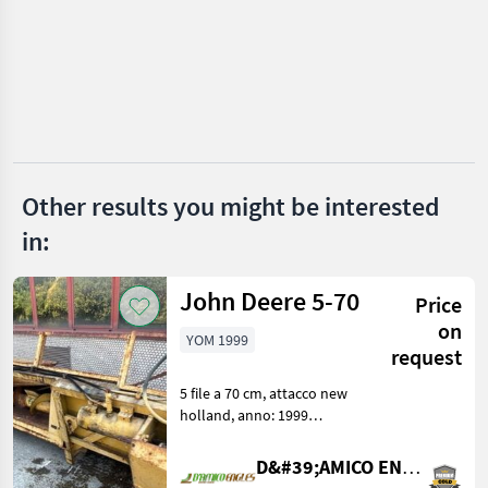
John Deere
Claas
New Holland
Fendt
Other results you might be interested
Case IH
in:
Massey Ferguson
John Deere 5-70
Price
Show
on
YOM 1999
all 12
request
MODEL
5 file a 70 cm, attacco new
holland, anno: 1999
Harvesting equipment crop
fields Crop headers
D&#39;AMICO ENGLES SRL
9680