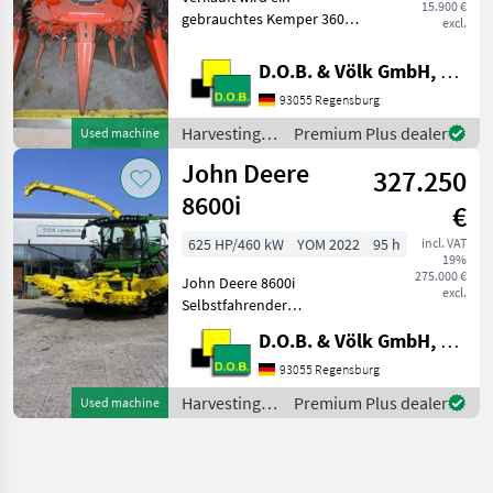
15.900 €
gebrauchtes Kemper 360
excl.
Maisgebiss - passend zu
New Holland FX
D.O.B. & Völk GmbH, Filiale Regensburg
Feldhäcksler - guter
93055 Regensburg
technische und optischer
Zustand - technisch wäre
Harvesting
Premium Plus dealer
Used machine
ein Umbau auf
equipment
John Deere
327.250
crop fields /
Kemper
8600i
€
625 HP/460 kW
YOM 2022
95 h
incl. VAT
19%
275.000 €
John Deere 8600i
excl.
Selbstfahrender
Feldhäcksler * Einsatz nur
D.O.B. & Völk GmbH, Filiale Regensburg
im Gras * Ersteinsatz und
Erstzulassung 2023 * 94
93055 Regensburg
Motor-bh, 35 Trommel-bh
Harvesting
Premium Plus dealer
Used machine
(Stand 04.2026) - "I"-
equipment
Vorberei
crop fields /
John Deere