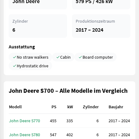
John Deere
579 PS / 426 kW
Zylinder
Produktionszeitraum
6
2017 – 2024
Ausstattung
No straw walkers
Cabin
Board computer
Hydrostatic drive
John Deere S700 – Alle Modelle im Vergleich
Modell
PS
kW
Zylinder
Baujahr
John Deere S770
455
335
6
2017 – 2024
John Deere S780
547
402
6
2017 – 2024