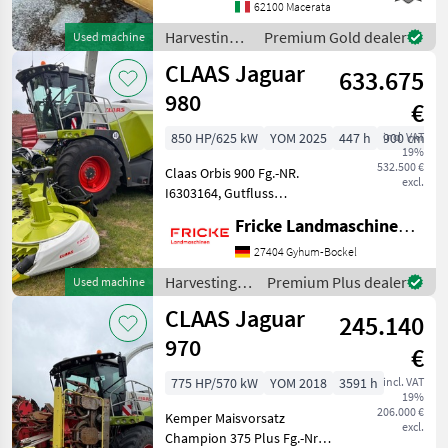
WTS
62100 Macerata
9780
Harvesting
Premium Gold dealer
Used machine
CTS
equipment
CLAAS Jaguar
633.675
crop fields /
C670
John Deere
980
€
S780
T550
850 HP/625 kW
YOM 2025
447 h
incl. VAT
900 cm
19%
T550
532.500 €
Claas Orbis 900 Fg.-NR.
excl.
Hillmaster
I6303164, Gutfluss
Premium Line, AutoPilot,
T550i
Fricke Landmaschinen GmbH
HM
Automatischer
Transportschutz, V-Flex 36,
27404 Gyhum-Bockel
T560
Gutfluss XL Premuim Line
Harvesting
Premium Plus dealer
Used machine
T560
Professional,
equipment
Hillmaster
CLAAS Jaguar
Vorsatzantrieb V
245.140
crop fields /
T560
Claas
970
€
HM
Show
775 HP/570 kW
YOM 2018
3591 h
incl. VAT
19%
all
206.000 €
Kemper Maisvorsatz
excl.
Champion 375 Plus Fg.-Nr.
MARKETPLACE