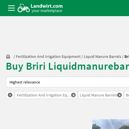
/
Fertilization And Irrigation Equipment
/
Liquid Manure Barrels
/
Br
Buy Briri Liquidmanurebar
This is how sorting works on Landwirt.com
x
x
x
Fertilization And Irrigation Equipment
Liquid Manure Barrels
Br