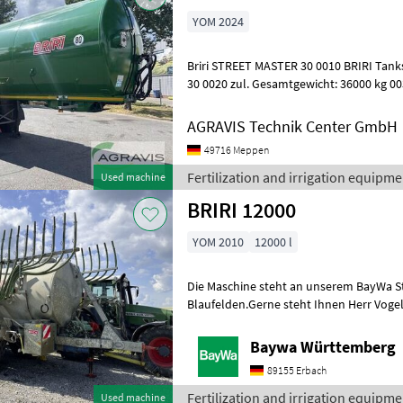
YOM 2024
Briri STREET MASTER 30 0010 BRIRI Tanks
30 0020 zul. Gesamtgewicht: 36000 kg 003
Spannungsversorgung 24 V 00
AGRAVIS Technik Center GmbH
49716 Meppen
Fertilization and irrigation equipmen
Used machine
BRIRI 12000
YOM 2010
12000 l
Die Maschine steht an unserem BayWa St
Blaufelden.Gerne steht Ihnen Herr Vogel
Ihre Anfrage zur Verfügung!Briri Pumpt
Baywa Württemberg
89155 Erbach
Fertilization and irrigation equipmen
Used machine