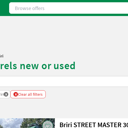
Browse offers
iri
rels new or used
x
x
iri
Clear all filters
Briri STREET MASTER 3