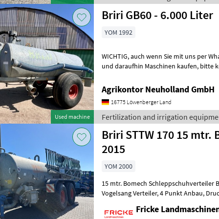
Briri GB60 - 6.000 Liter
YOM 1992
WICHTIG, auch wenn Sie mit uns per WhatsApp oder ähnlich chatten
und daraufhin Maschinen kaufen, bitte kontrollieren Sie die
Auftragsbestätigung, Proforma und a
Agrikontor Neuholland GmbH
16775 Löwenberger Land
Fertilization and irrigation equipmen
Used machine
Briri STTW 170 15 mtr. Bomech Baujahr
2015
YOM 2000
15 mtr. Bomech Schleppschuhverteiler Baujahr 201
Vogelsang Verteiler, 4 Punkt Anbau, Druckluftbremse, Lenkachse,
Schaurohr, Cutter vorne links, Vogel
Fricke Landmaschin