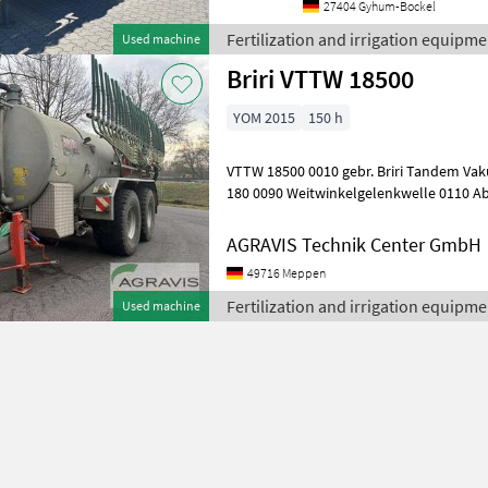
27404 Gyhum-Bockel
Fertilization and irrigation equipmen
Used machine
Briri VTTW 18500
YOM 2015
150 h
VTTW 18500 0010 gebr. Briri Tandem V
180 0090 Weitwinkelgelenkwelle 0110 Ab
am Behälter 0120 Füllstandsanzeige üb
AGRAVIS Technik Center GmbH
49716 Meppen
Fertilization and irrigation equipmen
Used machine