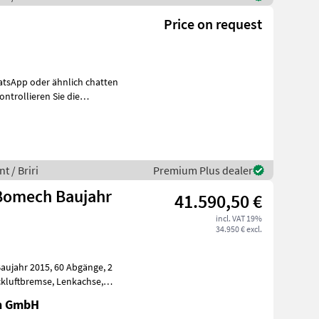
Price on request
uch R
t / Briri
Premium Plus dealer
41.590,50 €
incl. VAT 19%
34.950 € excl.
5, 60 Abgänge, 2
en GmbH