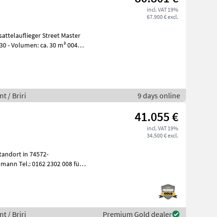
incl. VAT 19%
67.900 € excl.
attelauflieger Street Master
0 - Volumen: ca. 30 m³ 0040 -
t / Briri
9 days online
41.055 €
incl. VAT 19%
34.500 € excl.
andort in 74572-
mann Tel.: 0162 2302 008 für
ankwa
t / Briri
Premium Gold dealer