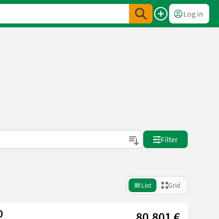
Log in
Filter
List
Grid
0
80.801 €