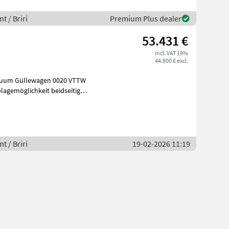
t / Briri
Premium Plus dealer
53.431 €
incl. VAT 19%
44.900 € excl.
akuum Güllewagen 0020 VTTW
lagemöglichkeit beidseitig
t / Briri
19-02-2026 11:19