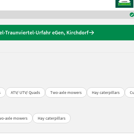
el-Traunviertel-Urfahr eGen, Kirchdorf
s
ATV/ UTV/ Quads
Two-axle mowers
Hay caterpillars
Cu
wo-axle mowers
Hay caterpillars