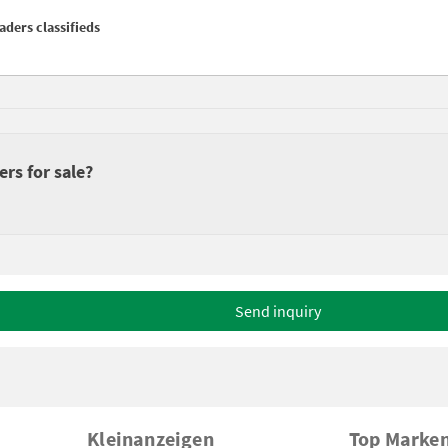
aders classifieds
rs for sale?
Send inquiry
Kleinanzeigen
Top Marke