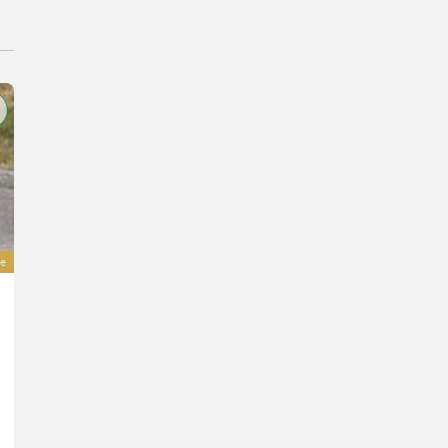
e
Sonstige Trinker Zwillingsräder zu 540/65R34
2.990 €
incl. VAT/ mediation
2.646,02 € excl.
Lagerhaus Innviertel-Traunviertel-Urfahr eGen, Kirchdorf