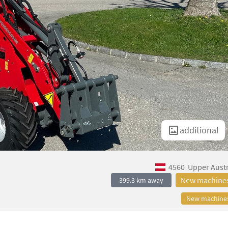
additional
4560
Upper Austr
New machine
399.3 km away
New machine