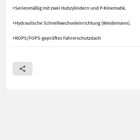
+Serienmäßig mit zwei Hubzylindern und P-Kinematik.
+Hydraulische Schnellwechseleinrichtung (Weidemann).
+ROPS/FOPS-geprüftes Fahrerschutzdach
+Motor: 3-Zylinder Perkins 25 PS +Betriebsgewicht: 1.630 kg 