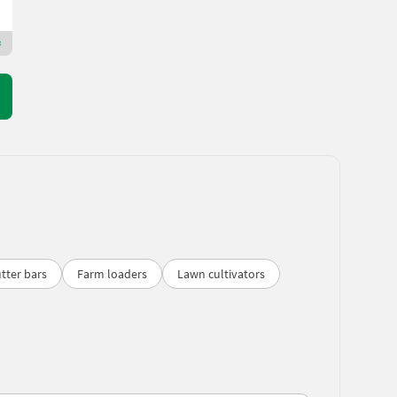
4560 Upper Austria
Premium Plus dealer
tter bars
Farm loaders
Lawn cultivators