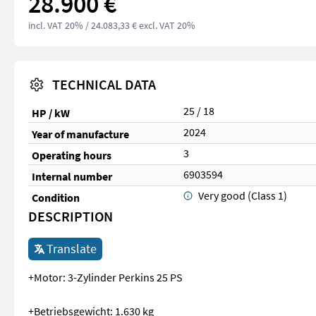
28.900 €
incl. VAT 20%
/ 24.083,33 € excl. VAT 20%
TECHNICAL DATA
25 / 18
HP / kW
2024
Year of manufacture
3
Operating hours
6903594
Internal number
Very good (Class 1)
Condition
DESCRIPTION
Translate
+Motor: 3-Zylinder Perkins 25 PS
+Betriebsgewicht: 1.630 kg