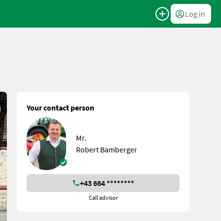
Log in
Your contact person
Mr.
Robert Bamberger
+43 664 ********
Call advisor