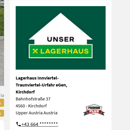
Lagerhaus Innviertel-
Traunviertel-Urfahr eGen,
Kirchdorf
ia
Bahnhofstraße 37
s
4560 - Kirchdorf
Upper Austria Austria
s
+43 664 ********