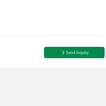
+Kipplast (mit Schaufel, gerade): 664 – 900 kg +Kipplast (mit Scha
Send inquiry