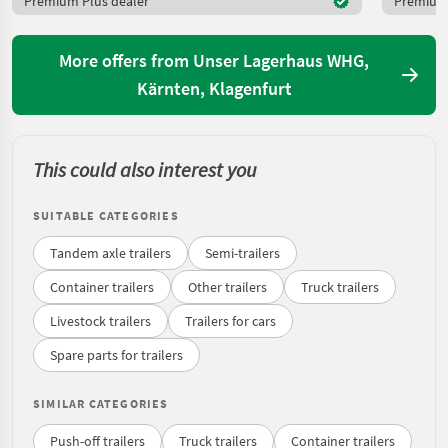
Premium Plus dealer
Premium 
More offers from Unser Lagerhaus WHG,
Kärnten, Klagenfurt
This could also interest you
SUITABLE CATEGORIES
Tandem axle trailers
Semi-trailers
Container trailers
Other trailers
Truck trailers
Livestock trailers
Trailers for cars
Spare parts for trailers
SIMILAR CATEGORIES
Push-off trailers
Truck trailers
Container trailers