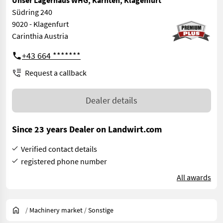
Unser Lagerhaus WHG, Kärnten, Klagenfurt
Südring 240
9020 - Klagenfurt
Carinthia Austria
+43 664 *******
Request a callback
Dealer details
Since 23 years Dealer on Landwirt.com
Verified contact details
registered phone number
All awards
/
Machinery market
/
Sonstige