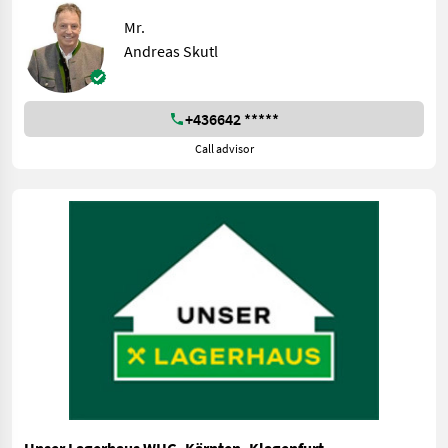
Mr.
Andreas Skutl
+436642 *****
Call advisor