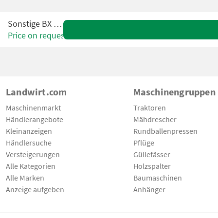
Sonstige BX 62 R
Price on request
Landwirt.com
Maschinengruppen
Maschinenmarkt
Traktoren
Händlerangebote
Mähdrescher
Kleinanzeigen
Rundballenpressen
Händlersuche
Pflüge
Versteigerungen
Güllefässer
Alle Kategorien
Holzspalter
Alle Marken
Baumaschinen
Anzeige aufgeben
Anhänger