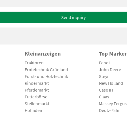
Send inquiry
Kleinanzeigen
Top Marke
Traktoren
Fendt
Erntetechnik Grünland
John Deere
Forst- und Holztechnik
Steyr
Rindermarkt
New Holland
Pferdemarkt
Case IH
Futterbörse
Claas
Stellenmarkt
Massey Fergu
Hofladen
Deutz-Fahr