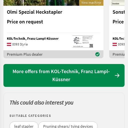
New machine
Olmi Spezial Heckstapler
Price on request
Price 
KOL-Technik, Franz Lampl-Küssner
KOL-Techn
8093 Styria
8093 St
Premium Plus dealer
Premium 
More offers from KOL-Technik, Franz Lampl-
Küssner
This could also interest you
SUITABLE CATEGORIES
leaf stapler
Pruning shears/ tying devices