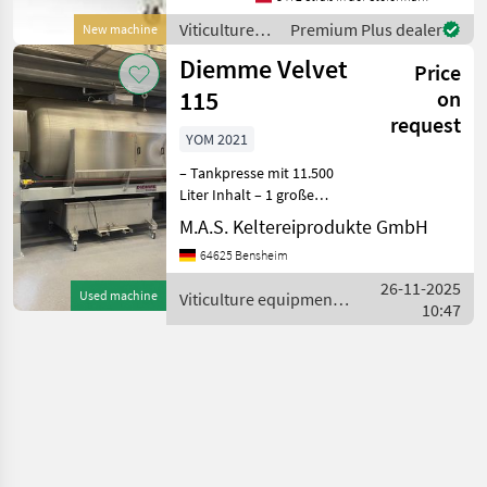
Viticulture
Premium Plus dealer
New machine
equipment /
Diemme Velvet
Price
SKRLJ
115
on
request
YOM 2021
– Tankpresse mit 11.500
Liter Inhalt – 1 große
Deckelöffnung –
M.A.S. Keltereiprodukte GmbH
Wascheinrichtung –
64625 Bensheim
Saftpumpensteuerung –
Funkfernbedienung –
26-11-2025
Used machine
Viticulture equipment /
Zentralbefüllung Viticult
10:47
Diemme