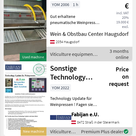
€
YOM 2006
1 h
incl. VAT
Gut erhaltene
20%
pneumatische Weinpresse
19.000 €
excl.
3000 L - Gestellerhöhung -
Wein & Obstbau Center Haugsdorf
Laufsteg mit Treppe - mit
Saftwanne -
2054 Haugsdorf
Zentralbefüllung -
3 months
vollautomat. digitale
Viticulture equipment /
online
Used machine
Steuerung- - k
Wottle
Sonstige
Price
Technology
on
request
Update für
YOM 2022
Traubenpressen
Technology Update für
Weinpressen ! Fagen sie
nach wir machen ihnen
Fabijan e.U.
gerne ein Angebot.
Viticulture equipment Wine
8472 Straß in der Steiermark
presses
Viticulture
Premium Plus dealer
New machine