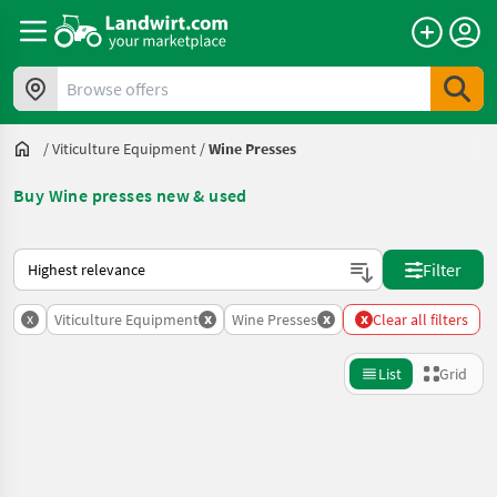
Browse offers
/
Viticulture Equipment
/
Wine Presses
Buy Wine presses new & used
This is how sorting works on Landwirt.com
Filter
x
x
x
x
Viticulture Equipment
Wine Presses
Clear all filters
List
Grid
Refine