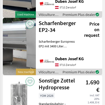
Duben Josef KG
Diemme
2
verschiebbaren Türen,
vollautomatische
3710 Ziersdorf
SKRLJ
2
Steuerung, Display seitlich,
Viticulture
Premium Plus dealer
Used machine
Zentralbefüllungsansch
equipment /
Scharfenberger
Sraml
2
Price
Scharfenberger
EP2-34
on
Mythos
1
request
Scharfenberger Europress
Show
EP2 mit 3400 Liter
all 8
Presskorbinhalt, Tank-
Presssystem,
MARKETPLACE
Duben Josef KG
Displaysteuerung mit
Dealer
Touchscreen und 10-Zoll-
3710 Ziersdorf
Marketplace
Classifieds
offers
Monitor seitlich,
Viticulture
Premium Plus dealer
New machine
Funkfernbedienung, pneu
equipment /
Sonstige Zottel
1.690
Scharfenberger
Hydropresse
€
YOM 2026
incl. VAT
20%
1.408,33 €
Standardzubehör: -