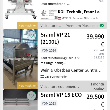
excl.
Druckmembrane -
Presssack - Spritzschutz
KOL-Technik, Franz Lampl-Küssner
Sonderzubehör: - Filtersack
für Trubfiltration
8093 St. Peter am Ottersbach
Eigenschaften & Vorteile: -
Viticulture
Premium Plus dealer
New machine
Hohe Saftausbeute d
equipment /
Sraml VP 21
39.990
Sonstige
(2100L)
€
YOM 2024
incl. VAT
20%
33.325 €
Zentralbefüllung Garola 80
excl.
mit Kugelhahn;
Reinigungsöffnung DN 100;
Wein & Obstbau Center Guntramsdorf
Integrierte Druckluft
2353 Guntramsdorf
(Becker Kompressor Modell
3.60) Gestellerhöhung (für
1 month
New machine
Viticulture equipment /
Leseboxen unter Presse
online
Sraml
Sraml VP 15 ECO
29.500
€
YOM 2023