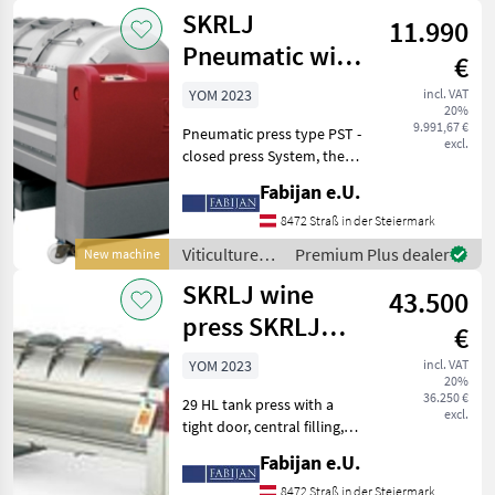
equipment /
SKRLJ
11.990
Sonstige
Pneumatic wine
€
presses from 5hl
YOM 2023
incl. VAT
20%
tank presses
9.991,67 €
Pneumatic press type PST -
excl.
closed press System, the
drum with perforated and
Fabijan e.U.
electropolished juice
channels • Nominal volume
8472 Straß in der Steiermark
in hl: 5 • Control type AE
Viticulture
Premium Plus dealer
New machine
control
equipment /
SKRLJ wine
43.500
SKRLJ
press SKRLJ
€
2900lt
YOM 2023
incl. VAT
20%
36.250 €
29 HL tank press with a
excl.
tight door, central filling,
fixed collecting trough and
Fabijan e.U.
pump control Viticulture
equipment Wine presses
8472 Straß in der Steiermark