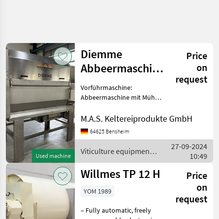
Diemme
Price
Abbeermaschine
on
request
Kappa 60
Vorführmaschine:
Abbeermaschine mit Mühle
und Zuführtrichter mit
Vorentsaftung Viticulture
M.A.S. Keltereiprodukte GmbH
equipment Wine presses
64625 Bensheim
27-09-2024
Viticulture equipment /
10:49
Used machine
Diemme
Willmes TP 12 H
Price
on
YOM 1989
request
– Fully automatic, freely