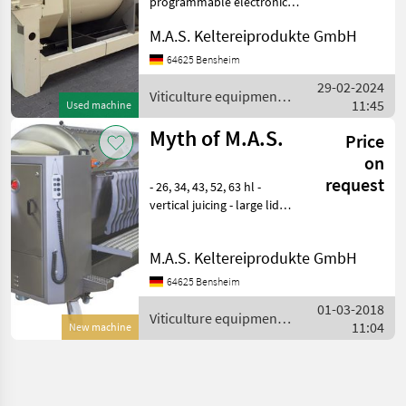
programmable electronic
PLC control with desk
M.A.S. Keltereiprodukte GmbH
operation (Siemens / MAS) –
Drum and frame in painted
64625 Bensheim
finish – Juice channels and
29-02-2024
juice t
Viticulture equipment /
11:45
Used machine
Willmes
Myth of M.A.S.
Price
on
request
- 26, 34, 43, 52, 63 hl -
vertical juicing - large lid
opening - flexible control -
easiest cleaning - solid
M.A.S. Keltereiprodukte GmbH
construction Viticulture
equipment Wine presses
64625 Bensheim
01-03-2018
Viticulture equipment /
11:04
New machine
Mythos