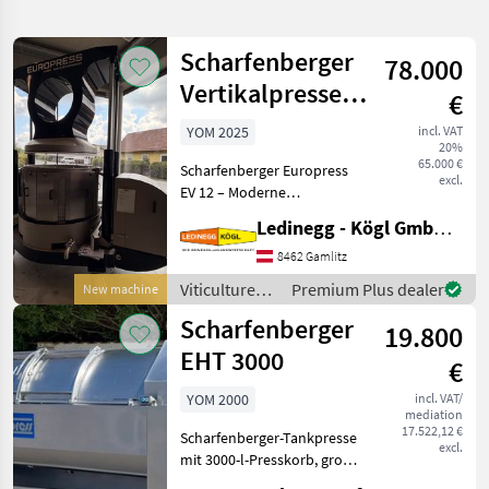
search
Scharfenberger
78.000
Category
Place
Filter
3
Vertikalpresse
€
EV 12
Show
YOM 2025
incl. VAT
CURRENT
Reset
15
20%
PATH
65.000 €
results
Scharfenberger Europress
excl.
Agriculture
EV 12 – Moderne
technology
hydraulische Vertikalpresse
Ledinegg - Kögl GmbH - Obst- und Weinbautechnik
Viticulture
für hochwertige
Equipment
Weinverarbeitung
8462 Gamlitz
Beschreibung: Die
Wine
Viticulture
Premium Plus dealer
New machine
Presses
Scharfenberger Europress
equipment /
Scharfenberger
EV 12 ist eine h
19.800
Scharfenberger
SELECT
EHT 3000
CATEGORY
€
Scharfenberger
3
YOM 2000
incl. VAT/
mediation
17.522,12 €
Scharfenberger-Tankpresse
Sonstige
3
excl.
mit 3000-l-Presskorb, große
Einfüllöffnungen mit