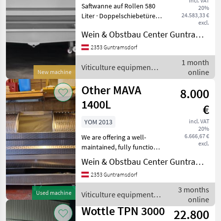
incl. VAT
Saftwanne auf Rollen 580
20%
Liter · Doppelschiebetüren,
24.583,33 €
excl.
Größe ca 880mm x 420mm ·
Wein & Obstbau Center Guntramsdorf
Reinigungsöffnung DN 80 ·
Zentral Befüllung mit
2353 Guntramsdorf
Kugelhahn NW 80 ·
1 month
Gestellerhöhung · Aut
Viticulture equipment /
online
New machine
Sraml
Other MAVA
8.000
1400L
€
YOM 2013
incl. VAT
20%
6.666,67 €
We are offering a well-
excl.
maintained, fully functional
1, 400-liter pneumatic wine
Wein & Obstbau Center Guntramsdorf
press manufactured by
2353 Guntramsdorf
MAVA (Slovenia) and made
of stainless steel. Year of
3 months
Used machine
Viticulture equipment /
manufactur
online
Sonstige
Wottle TPN 3000
22.800