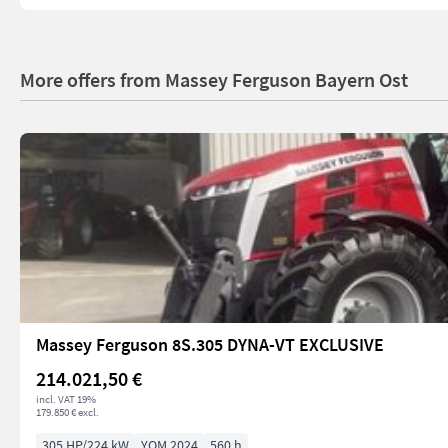
More offers from Massey Ferguson Bayern Ost
Massey Ferguson 8S.305 DYNA-VT EXCLUSIVE
214.021,50 €
incl. VAT 19%
179.850 € excl.
305 HP/224 kW
YOM 2024
560 h