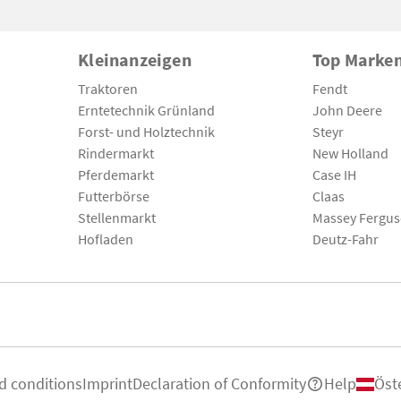
Kleinanzeigen
Top Marke
Traktoren
Fendt
Erntetechnik Grünland
John Deere
Forst- und Holztechnik
Steyr
Rindermarkt
New Holland
Pferdemarkt
Case IH
Futterbörse
Claas
Stellenmarkt
Massey Fergu
Hofladen
Deutz-Fahr
d conditions
Imprint
Declaration of Conformity
Help
Öst