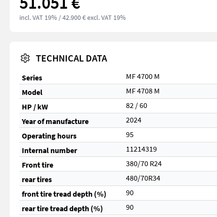
51.051 €
incl. VAT 19%
/ 42.900 € excl. VAT 19%
TECHNICAL DATA
MF 4700 M
Series
MF 4708 M
Model
82 / 60
HP / kW
2024
Year of manufacture
95
Operating hours
11214319
Internal number
380/70 R24
Front tire
480/70R34
rear tires
90
front tire tread depth (%)
90
rear tire tread depth (%)