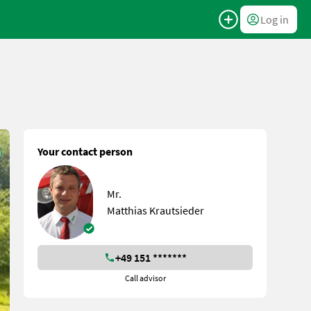
Log in
Your contact person
Mr.
Matthias Krautsieder
+49 151 *******
Call advisor