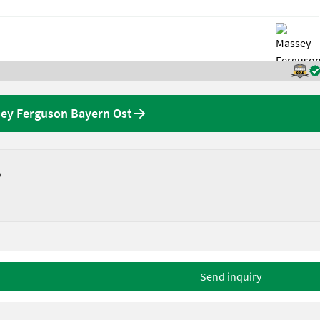
sey Ferguson Bayern Ost
?
Send inquiry