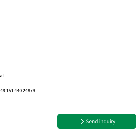
al
+49 151 440 24879
ongetriebe 40km/h Bereifung 480/70R34 Trelleborg & 380/70 R24 Tr
Send inquiry