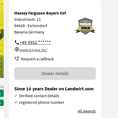
Massey Ferguson Bayern Ost
Industriestr. 11
94428 - Eichendorf
Bavaria Germany
+49 9952 ******
www.baywa.de/
Request a callback
Dealer details
ia
Since 10 years Dealer on Landwirt.com
s
Verified contact details
registered phone number
s
All awards