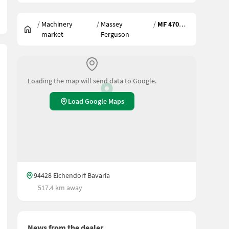
/
Machinery
/
Massey
/
MF 4708 M
market
Ferguson
Loading the map will send data to Google.
Load Google Maps
94428 Eichendorf Bavaria
517.4 km away
News from the dealer