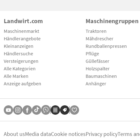
Landwirt.com
Maschinengruppen
Maschinenmarkt
Traktoren
Händlerangebote
Mähdrescher
Kleinanzeigen
Rundballenpressen
Händlersuche
Pflüge
Versteigerungen
Güllefässer
Alle Kategorien
Holzspalter
Alle Marken
Baumaschinen
Anzeige aufgeben
Anhänger
About us
Media data
Cookie notices
Privacy policy
Terms an