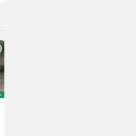
e
Massey Ferguson 7343 STUFE 5
151.725 €
incl. VAT 19%
127.500 € excl.
226 HP/166 kW
YOM 2024
146 h
540 cm