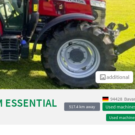
additional
94428
Bavar
M ESSENTIAL
Used machine
517.4 km away
Used machine