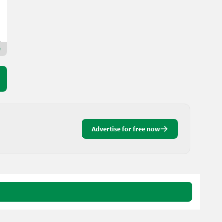
Massey Ferguson Bayern Ost
94428 Bavaria
Premium Gold dealer
Advertise for free now