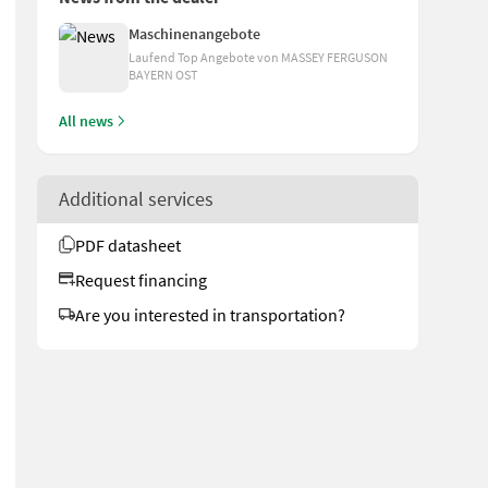
Maschinenangebote
Laufend Top Angebote von MASSEY FERGUSON
BAYERN OST
All news
Additional services
PDF datasheet
Request financing
Are you interested in transportation?
elleborg Oberlenker hinten und vorne mechanisch AHK Automatisch D