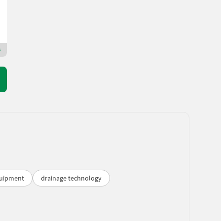
Strasser Landtechnik GmbH
4724 Upper Austria
Premium Plus dealer
quipment
drainage technology