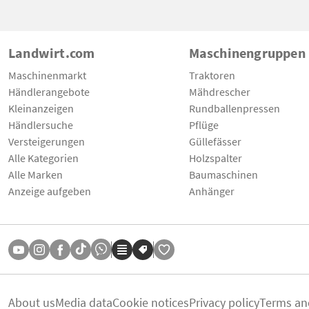
Landwirt.com
Maschinengruppen
Maschinenmarkt
Traktoren
Händlerangebote
Mähdrescher
Kleinanzeigen
Rundballenpressen
Händlersuche
Pflüge
Versteigerungen
Güllefässer
Alle Kategorien
Holzspalter
Alle Marken
Baumaschinen
Anzeige aufgeben
Anhänger
About us
Media data
Cookie notices
Privacy policy
Terms an