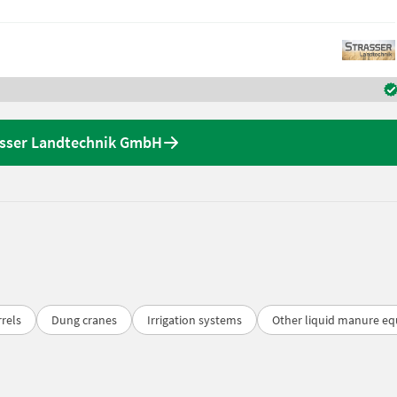
asser Landtechnik GmbH
rels
Dung cranes
Irrigation systems
Other liquid manure e