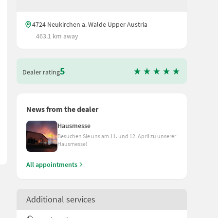
4724 Neukirchen a. Walde Upper Austria
463.1 km away
5
Dealer rating
cht: 160 kg - Luftleistung Kompressor: 8.100 l/min - Schlauchanschl
News from the dealer
Hausmesse
Besuchen Sie uns am 11. und 12. April zu unserer
Hausmesse!
All appointments
Additional services