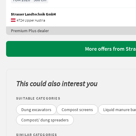
Strasser Landtechnik GmbH
4724 Upper Austria
Premium Plus dealer
More offers from Str
This could also interest you
SUITABLE CATEGORIES
Dung excavators
Compost screens
Liquid manure bar
Compost/ dung spreaders
SIMILAR CATEGORIES