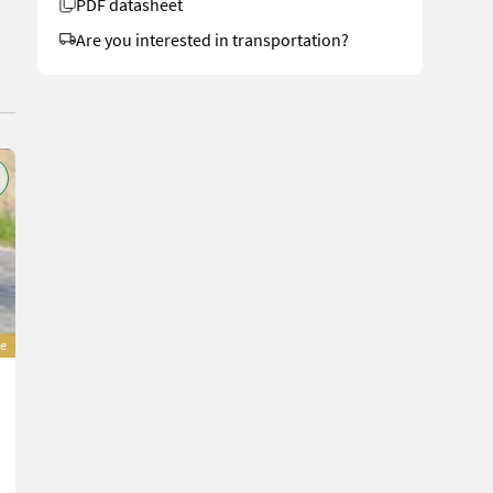
PDF datasheet
Are you interested in transportation?
TOP
e
Mammut Ballengabel hydraulisch doppelt
1.550 €
incl. VAT 20%
1.291,67 € excl.