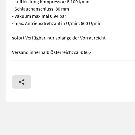
- Luftleistung Kompressor: 8.100 l/min
- Schlauchanschluss: 80 mm
- Vakuum maximal 0,94 bar
- max. Antriebsdrehzahl in U/min: 600 U/min
sofort Verfügbar, nur solange der Vorrat reicht.
Versand innerhalb Österreich: ca. € 60,-
- Vorsatzgetriebe (540 U/min) - Gepresste Schmierung (mit Öl