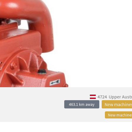
4724
Upper Austr
New machine
463.1 km away
New machine