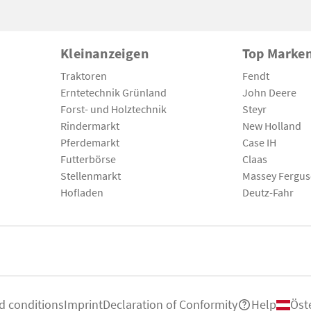
Kleinanzeigen
Top Marke
Traktoren
Fendt
Erntetechnik Grünland
John Deere
Forst- und Holztechnik
Steyr
Rindermarkt
New Holland
Pferdemarkt
Case IH
Futterbörse
Claas
Stellenmarkt
Massey Fergu
Hofladen
Deutz-Fahr
d conditions
Imprint
Declaration of Conformity
Help
Öst