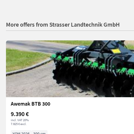
More offers from Strasser Landtechnik GmbH
Awemak BTB 300
9.390 €
incl. VAT 20%
7.825 € excl.
YOM 2026
300 cm