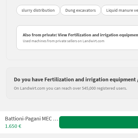
slurry distribution
Dung excavators
Liquid manure ve
Also from private: View Fertilization and irrigation equipme
Used machines from private sellers on Landwirt.com
Do you have Fertilization and irrigation equipment
On Landwirt.com you can reach over 545,000 registered users.
Battioni-Pagani MEC 8000M
1.650 €