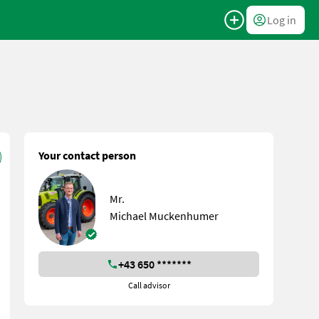
Log in
Your contact person
Mr.
Michael Muckenhumer
+43 650 *******
Call advisor