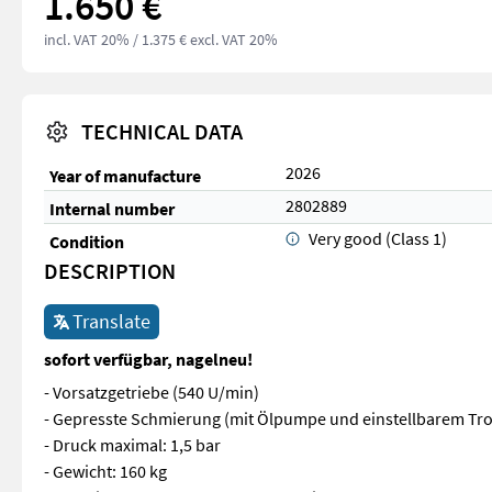
1.650 €
incl. VAT 20%
/ 1.375 € excl. VAT 20%
TECHNICAL DATA
2026
Year of manufacture
2802889
Internal number
Very good (Class 1)
Condition
DESCRIPTION
Translate
sofort verfügbar, nagelneu!
- Vorsatzgetriebe (540 U/min)
- Gepresste Schmierung (mit Ölpumpe und einstellbarem Tro
- Druck maximal: 1,5 bar
- Gewicht: 160 kg