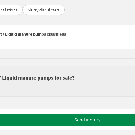
ntilations
Slurry disc slitters
nt / Liquid manure pumps classifieds
 / Liquid manure pumps for sale?
Send inquiry