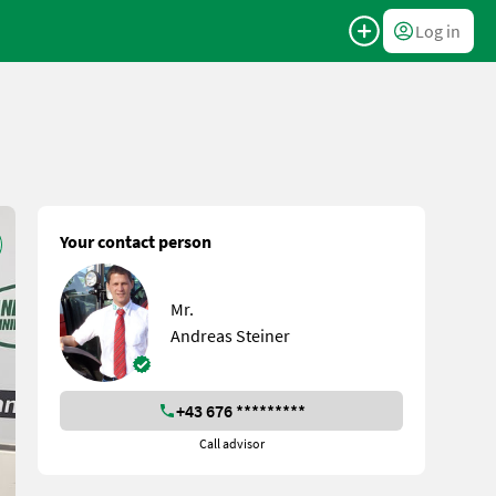
Log in
Your contact person
Mr.
Andreas Steiner
+43 676 *********
Call advisor