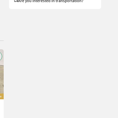
Are you interested in transportation?
e
Amazone ZA-X 903
Price on request