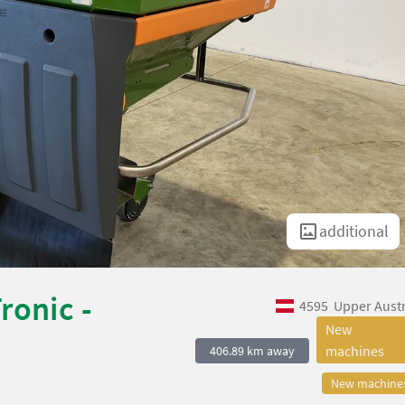
additional
ronic -
4595
Upper Austr
New
machines
406.89 km away
New machine