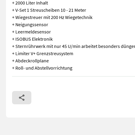
+ 2000 Liter Inhalt
+ V-Set 1 Streuscheiben 10 - 21 Meter
+ Wiegestreuer mit 200 Hz Wiegetechnik
+ Neigungssensor
+ Leermeldesensor
+ ISOBUS Elektronik
+ Sternrührwerk mit nur 45 U/min arbeitet besonders düng
+ Limiter V+ Grenzstreusystem
+ Abdeckrollplane
+ Roll- und Abstellvorrichtung
AMAZONE ZA-V 2000 Profis Tronic + 2000 Liter Inhalt + V-Set