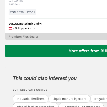
incl. VAT 20%
7.875 € excl.
YOM 2026
1200 l
BULLA Landtechnik GmbH
4595 Upper Austria
Premium Plus dealer
More offers from B
This could also interest you
SUITABLE CATEGORIES
Industrial fertilizers
Liquid manure injectors
Irrigati
Mineral fertilizer spreaders
Compost/ dung spreaders