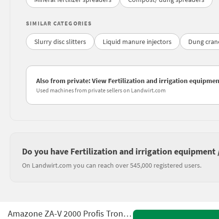
SIMILAR CATEGORIES
Slurry disc slitters
Liquid manure injectors
Dung cran
Also from private: View Fertilization and irrigation equipment
Used machines from private sellers on Landwirt.com
Do you have Fertilization and irrigation equipment / 
On Landwirt.com you can reach over 545,000 registered users.
Amazone ZA-V 2000 Profis Tronic - ISOBUS