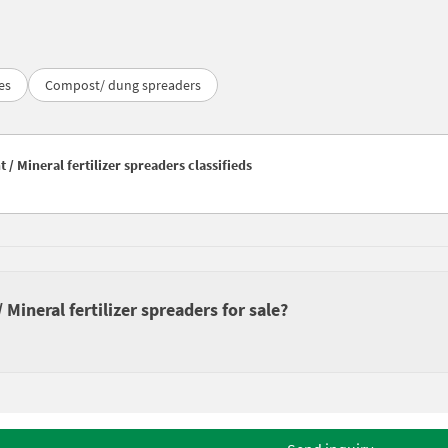
es
Compost/ dung spreaders
 / Mineral fertilizer spreaders classifieds
Mineral fertilizer spreaders for sale?