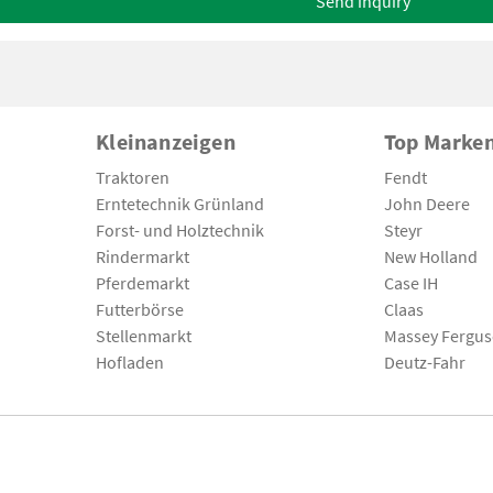
Send inquiry
Kleinanzeigen
Top Marke
Traktoren
Fendt
Erntetechnik Grünland
John Deere
Forst- und Holztechnik
Steyr
Rindermarkt
New Holland
Pferdemarkt
Case IH
Futterbörse
Claas
Stellenmarkt
Massey Fergu
Hofladen
Deutz-Fahr