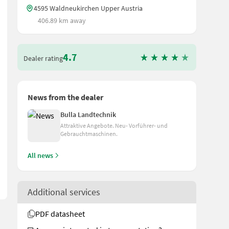
4595 Waldneukirchen Upper Austria
406.89 km away
4.7
Dealer rating
News from the dealer
Bulla Landtechnik
chnik + Neigungssensor + Leermeldesensor + ISOBUS Elektronik + St
Attraktive Angebote. Neu- Vorführer- und
Gebrauchtmaschinen.
All news
Additional services
PDF datasheet