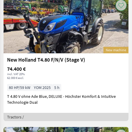
New machine
New Holland T4.80 F/N/V (Stage V)
74.400 €
incl. VAT 20%
62.000 € excl.
80 HP/59 kW
YOM 2025
5 h
T 4.80 V ohne Ade Blue, DELUXE - Höchster Komfort & Intuitive
Technologie Dual
Tractors /