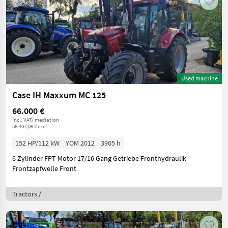
Used machine
Case IH Maxxum MC 125
66.000 €
incl. VAT/ mediation
58.407,08 € excl.
152 HP/112 kW
YOM 2012
3905 h
6 Zylinder FPT Motor 17/16 Gang Getriebe Fronthydraulik
Frontzapfwelle Front
Tractors /