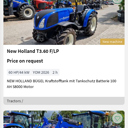
New machine
New Holland T3.60 F/LP
Price on request
60 HP/44 kW
YOM 2026
2 h
NEW HOLLAND BÜGEL Kraftstofftank mit Tankschutz Batterie 100
AH S8000 Motor
Tractors /