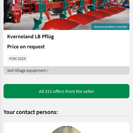
demonstration model
Kverneland LB Pflüg
Price on request
YOM 2026
Soil tillage equipment /
All 315 offers from the seller
Your contact persons: