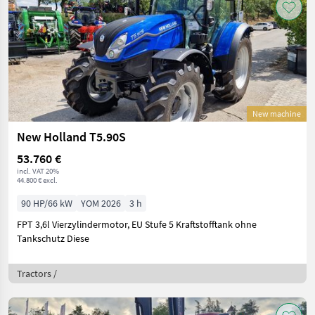
New machine
New Holland T5.90S
53.760 €
incl. VAT 20%
44.800 € excl.
90 HP/66 kW
YOM 2026
3 h
FPT 3,6l Vierzylindermotor, EU Stufe 5 Kraftstofftank ohne
Tankschutz Diese
Tractors /