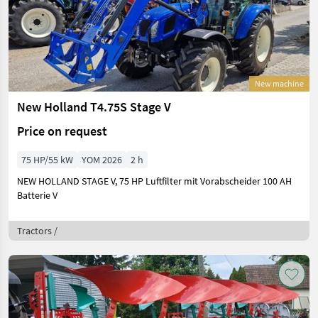
New machine
New Holland T4.75S Stage V
Price on request
75 HP/55 kW
YOM 2026
2 h
NEW HOLLAND STAGE V, 75 HP Luftfilter mit Vorabscheider 100 AH
Batterie V
Tractors /