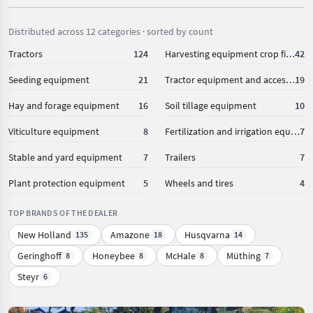
Distributed across 12 categories · sorted by count
Tractors
124
Harvesting equipment crop fields
42
Seeding equipment
21
Tractor equipment and accessories
19
Hay and forage equipment
16
Soil tillage equipment
10
Viticulture equipment
8
Fertilization and irrigation equipment
7
Stable and yard equipment
7
Trailers
7
Plant protection equipment
5
Wheels and tires
4
TOP BRANDS OF THE DEALER
New Holland
Amazone
Husqvarna
135
18
14
Geringhoff
Honeybee
McHale
Müthing
8
8
8
7
Steyr
6