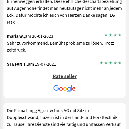
Birnenweggen erhalten. Diese ehrliche Geschäftsbeziehung
auf Augenhöhe findet man heutzutage nicht mehr an jedem
Eck. Dafür möchte ich euch von Herzen Danke sagen! LG
Max
maria w.
,am 26-01-2023
Sehr zuvorkommend. Bemüht probleme zu lösen. Trotz
zeitdruck.
STEFAN T.
,am 19-07-2021
Irgend eine Lösung gibts da immer. Einfach TOP!
Rate seller
Chloesli .
,am 18-07-2021
Super Service, Super Beratung und hat für alles eine
Lösung.
Die Firma Lingg Agrartechnik AG mit Sitz in
Doppleschwand, Luzern ist in der Land- und Forsttechnik
zu Hause. Ihre Dienste sind vielfältig und umfassen Verkauf,