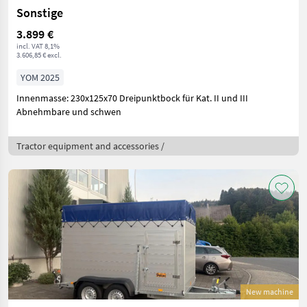
Sonstige
3.899 €
incl. VAT 8,1%
3.606,85 € excl.
YOM 2025
Innenmasse: 230x125x70 Dreipunktbock für Kat. II und III
Abnehmbare und schwen
Tractor equipment and accessories /
New machine