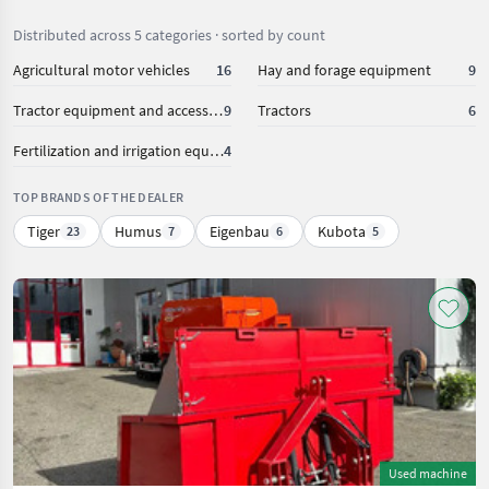
Distributed across 5 categories · sorted by count
Agricultural motor vehicles
16
Hay and forage equipment
9
Tractor equipment and accessories
9
Tractors
6
Fertilization and irrigation equipment
4
TOP BRANDS OF THE DEALER
Tiger
Humus
Eigenbau
Kubota
23
7
6
5
Used machine