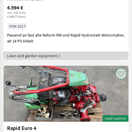
4.594 €
incl. VAT 8,1%
4.249,77 € excl.
YOM 2017
Passend an fast alle Reform RM und Rapid Hydrostatt-Motormäher,
ab 14 PS Arbeit
Lawn and garden equipment /
Used machine
Rapid Euro 4