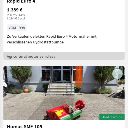
Rapid Euro 4
1.389 €
incl. VAT 8,1%
1.284,92 € excl.
YOM 1998
Zu Verkaufen defekten Rapid Euro 4 Motormäher mit
verschlissenen Hydrostattpumpe
Agricultural motor vehicles /
Used machine
Humus SME 105