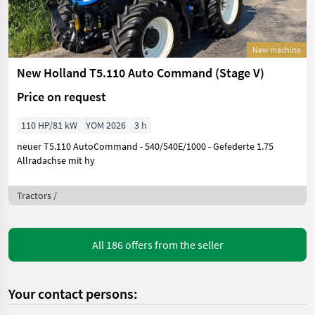
New machine
New Holland T5.110 Auto Command (Stage V)
Price on request
110 HP/81 kW
YOM 2026
3 h
neuer T5.110 AutoCommand - 540/540E/1000 - Gefederte 1.75
Allradachse mit hy
Tractors /
All 186 offers from the seller
Your contact persons: