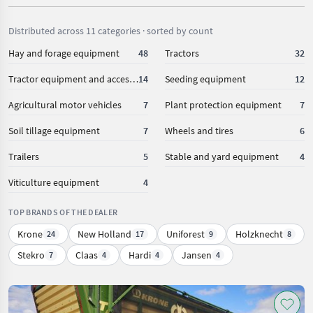
Distributed across 11 categories · sorted by count
Hay and forage equipment
48
Tractors
32
Tractor equipment and accessories
14
Seeding equipment
12
Agricultural motor vehicles
7
Plant protection equipment
7
Soil tillage equipment
7
Wheels and tires
6
Trailers
5
Stable and yard equipment
4
Viticulture equipment
4
TOP BRANDS OF THE DEALER
Krone
New Holland
Uniforest
Holzknecht
24
17
9
8
Stekro
Claas
Hardi
Jansen
7
4
4
4