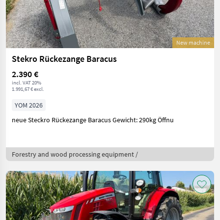
New machine
Stekro Rückezange Baracus
2.390 €
incl. VAT 20%
1.991,67 € excl.
YOM 2026
neue Steckro Rückezange Baracus Gewicht: 290kg Öffnu
Forestry and wood processing equipment /