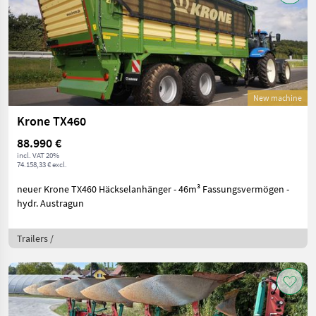
New machine
Krone TX460
88.990 €
incl. VAT 20%
74.158,33 € excl.
neuer Krone TX460 Häckselanhänger - 46m³ Fassungsvermögen -
hydr. Austragun
Trailers /