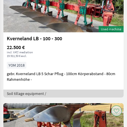
Used machine
Kverneland LB - 100 - 300
22.500 €
incl. VAT/ mediation
19.911,50 € excl.
YOM 2018
gebr. Kverneland LB 5 Schar Pflug - 100cm Körperabstand - 80cm
Rahmenhöhe -
Soil tillage equipment /