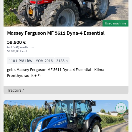
Used machine
Massey Ferguson MF 5611 Dyna-4 Essential
59.900 €
incl. VAT/ mediation
53.008,85 € excl.
110 HP/81 kW
YOM 2016
3138 h
gebr. Massey Ferguson MF 5611 Dyna-4 Essential - Klima -
Fronthydraulik + Fr
Tractors /