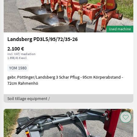
Used machine
Landsberg PD3LS/95/72/35-26
2.100 €
incl. VAT/ mediation
1.858,41 € excl.
YOM 1980
gebr. Pöttinger/Landsberg 3 Schar Pflug - 95cm Körperabstand -
72cm Rahmenhö
Soil tillage equipment /