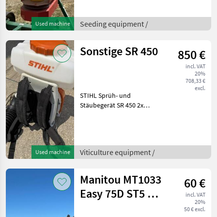
equipment
Seeding equipment /
Used machine
Sonstige SR 450
850 €
incl. VAT
20%
708,33 €
excl.
STIHL Sprüh- und
Stäubegerät SR 450 2x
verwendet Viticulture
equipment Other wine-
growing equipment
Viticulture equipment /
Used machine
Manitou MT1033
60 €
Easy 75D ST5 S1
incl. VAT
20%
Teleskoplader
50 € excl.