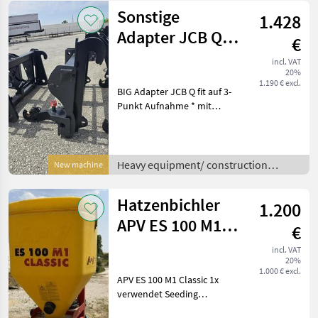
KAT 3 Heavy equip
Sonstige
1.428
Adapter JCB Q
€
fit auf Dreipunkt
incl. VAT
20%
Aufnahme
1.190 € excl.
BIG Adapter JCB Q fit auf 3-
Punkt Aufnahme * mit
verstellbaren
Unterlenkerfanghaken und
abnehmbarer
Anhängekupplung *
Heavy equipment/ construction
New machine
Eigengewicht ca. 190 kg *
machines /
KAT 3 Heavy equipmen
Hatzenbichler
1.200
APV ES 100 M1
€
Classic
incl. VAT
20%
1.000 € excl.
APV ES 100 M1 Classic 1x
verwendet Seeding
equipment Other seeding