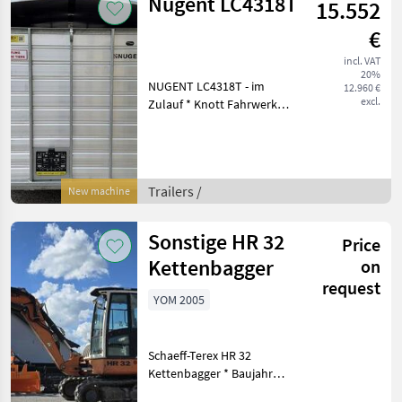
Nugent LC4318T
15.552
€
incl. VAT
20%
NUGENT LC4318T - im
12.960 €
excl.
Zulauf * Knott Fahrwerk
und Auflaufbremse *
Parabelblattfedern
***Spezial-Federung
PARABOLIC EQUALIZER*** *
Trailers /
New machine
Rückfahrautomatik *
Abschließbare Anh
Sonstige HR 32
Price
Kettenbagger
on
request
YOM 2005
Schaeff-Terex HR 32
Kettenbagger * Baujahr
2005 * Gewicht: ca. 8000 Kg