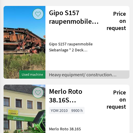
construction machines
machines /
Other construction ma
Gipo S157
Price
raupenmobile
on
request
Siebanlage
Gipo S157 raupenmobile
Siebanlage * 2 Deck
Siebanlage * mit
Seitenbändern *
Betriebsstunden: ca. 1.100 h
Heavy equipment/
Heavy equipment/ construction
Used machine
construction machines
machines /
Screening equipment
Merlo Roto
Price
38.16S
on
request
Teleskoplader
YOM 2010
9900 h
Merlo Roto 38.16S