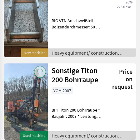
20%
225 € excl.
BIG VTN Anschweißteil
Bolzendurchmesser: 50 mm
Heavy equipment/
construction machines
Excavator-attachments
Heavy equipment/ construction
New machine
machines /
Sonstige Titon
Price
200 Bohrraupe
on
request
YOM 2007
BPI Titon 200 Bohrraupe *
Baujahr: 2007 * Leistung:
146 kW * Eigengewicht:
12.500 Kg * HzGg.: 26.000 Kg
Heavy equipment/
Heavy equipment/ construction
Used machine