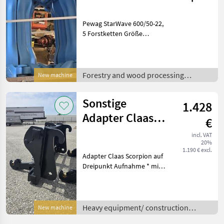
Forstketten
Pewag StarWave 600/50-22,
5 Forstketten Größe
600/50-22.5 Forestry and
wood processing
equipment Forestry chains
Forestry and wood processing
New machine
equipment /
Sonstige
1.428
Adapter Claas
€
Scorpion auf
incl. VAT
20%
Dreipunkt
1.190 € excl.
Adapter Claas Scorpion auf
Aufnahme
Dreipunkt Aufnahme * mit
verstellbaren
Unterlenkerfanghaken und
abnehmbarer
Anhängekupplung *
Heavy equipment/ construction
New machine
Eigengewicht ca. 190 kg *
machines /