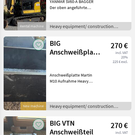
YANMAR SV60-A BAGGER
Der oben angeführte
Mietpreis von € 350, 00
bezieht sich auf eine
Tagesmietrate.
Heavy equipment/ construction
Rental machine
Wochenmietpreis ab 7
machines /
Tagen: € 245, 00 / Tag
BIG
270 €
Monatsmietpreis ab 30
Anschweißplatte
incl. VAT
20%
Martin M10
225 € excl.
Aufnahme
Anschweißplatte Martin
M10 Aufnahme Heavy
equipment/ construction
machines Excavator-
attachments
Heavy equipment/ construction
New machine
machines /
BIG VTN
270 €
Anschweißteil
incl. VAT