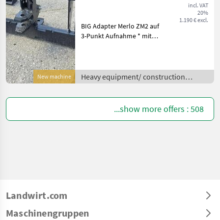
Dreipunkt
incl. VAT
20%
Aufnahme
1.190 € excl.
BIG Adapter Merlo ZM2 auf
3-Punkt Aufnahme * mit
verstellbaren
Unterlenkerfanghaken und
abnehmbarer
Anhängekupplung *
Heavy equipment/ construction
New machine
Eigengewicht ca. 190 kg *
machines /
KAT 3 Heavy equipmen
...show more offers : 508
Landwirt.com
Maschinengruppen