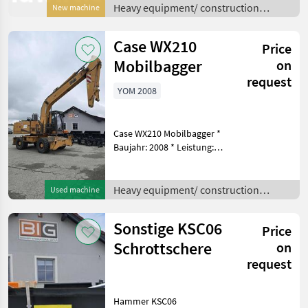
Aufnahme: Bolzen 45mm
Heavy equipment/ construction
New machine
Stiel und Knochebreite
machines /
180mm Bolzen
Case WX210
Price
Mobilbagger
on
request
YOM 2008
Case WX210 Mobilbagger *
Baujahr: 2008 * Leistung:
129 kW * mit Schild- &
Pratzenabstützung * mit
Hammer- Greifer-
Heavy equipment/ construction
Used machine
Scherenverrohrung *
machines /
Betriebsstunden: 10.400 h *
Sonstige KSC06
Price
ös
Schrottschere
on
request
Hammer KSC06