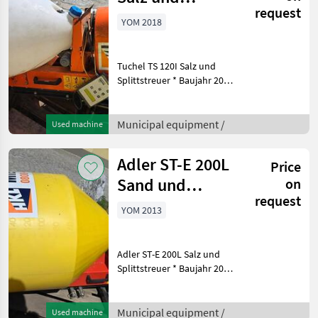
request
Splittstreuer
YOM 2018
Tuchel TS 120I Salz und
Splittstreuer * Baujahr 2018
* inkl. Fernbedienung *
Fassungsvermögen: 120
Liter * Streubreite: Bis zu 6
Municipal equipment /
Used machine
Meter (abhängig vom
Streumaterial) *
Adler ST-E 200L
Price
Sand und
on
request
Splittstreuer
YOM 2013
Adler ST-E 200L Salz und
Splittstreuer * Baujahr 2013
* inklusive Radlader
Anbauplatte * inkl.
elektrischer Fernbedienung
Municipal equipment /
Used machine