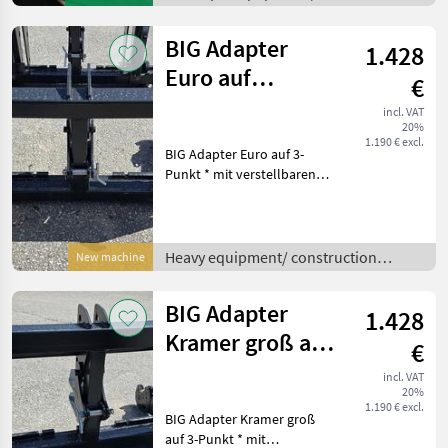
* Streuscheibe und
Rührwelle aus Niro Stahl
BIG Adapter
1.428
Euro auf
€
Dreipunkt
incl. VAT
20%
1.190 € excl.
BIG Adapter Euro auf 3-
Punkt * mit verstellbaren
Unterlenkerfanghaken und
abnehmbarer
Anhängekupplung *
Eigengewicht ca. 190 kg *
Heavy equipment/ construction
New machine
KAT 3 Heavy equipment/
machines /
construct
BIG Adapter
1.428
Kramer groß auf
€
Dreipunkt
incl. VAT
20%
1.190 € excl.
BIG Adapter Kramer groß
auf 3-Punkt * mit