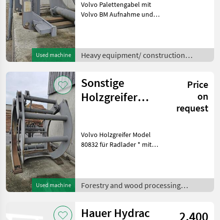
Volvo Palettengabel mit
Volvo BM Aufnahme und
Schwerlast Zinkenträger *
Model 83770 *
Rahmenbreite: 150cm *
Zinkenlänge: 120cm *
Heavy equipment/ construction
Used machine
Tragfähigkeit (statisch): ca.
machines /
7.5 –
Sonstige
Price
Holzgreifer
on
request
Model 80832
Volvo Holzgreifer Model
80832 für Radlader * mit
Volvo BM Aufnahme *
Passend zu Volvo L50-L120
* Greifervolumen: 2, 4 m² *
Greiferbreite: 1.634 mm *
Forestry and wood processing
Used machine
Eigengewicht: ca.
equipment /
Hauer Hydrac
2.400