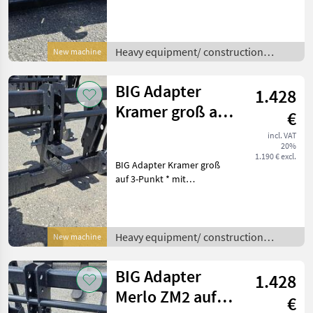
verstellbaren
Unterlenkerfanghaken und
abnehmbarer
Anhängekupplung *
Heavy equipment/ construction
New machine
Eigengewicht ca. 190 kg *
machines /
KAT 3 Heavy equipment/ c
BIG Adapter
1.428
Kramer groß auf
€
Dreipunkt
incl. VAT
20%
1.190 € excl.
BIG Adapter Kramer groß
auf 3-Punkt * mit
verstellbaren
Unterlenkerfanghaken und
abnehmbarer
Anhängekupplung *
Heavy equipment/ construction
New machine
Eigengewicht ca. 190 kg *
machines /
KAT 3 Heavy equipment/
BIG Adapter
1.428
cons
Merlo ZM2 auf
€