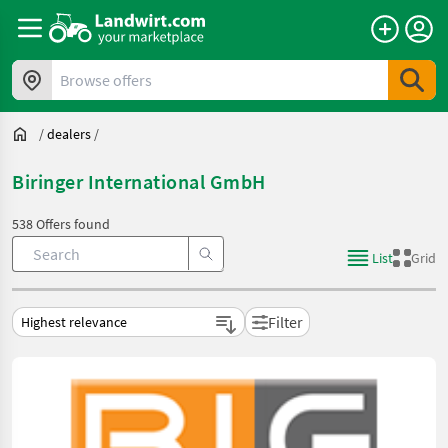
Browse offers
/
dealers
/
Biringer International GmbH
538 Offers found
List
Grid
Filter