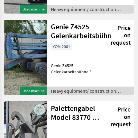
* Leistung: 54 kW Heavy
equipment/ construction
Heavy equipment/ construction
Used machine
machines Crawler
machines /
excavators
Genie Z4525
Price
Gelenkarbeitsbühne
on
request
YOM 2001
Genie Z4525
Gelenkarbeitsbühne *
Baujahr 2001 *
Eigengewicht: 6.049 Kg *
Max. Nennlast: 227 Kg *
Heavy equipment/ construction
Used machine
max. Höhe: 13, 9 m * max.
machines /
Weite: 7, 5 m Heavy
Palettengabel
Price
equipment/ construction
Model 83770 mit
on
request
Volvo BM
Aufnahme