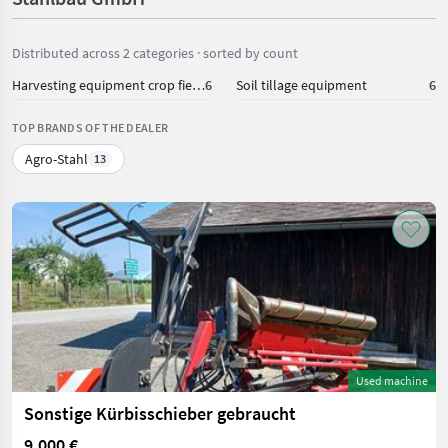
Distributed across 2 categories · sorted by count
Harvesting equipment crop fields
6
Soil tillage equipment
6
TOP BRANDS OF THE DEALER
Agro-Stahl
13
Used machine
Sonstige Kürbisschieber gebraucht
9.000 €