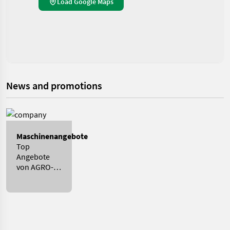
Load Google Maps
News and promotions
Maschinenangebote
Top
Angebote
von AGRO-
STAHL
Agrartechnik
und
Stahlbau
GmbH