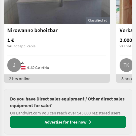
Classified ad
Nirowanne beheizbar
Verkau
1 €
2.000 €
VAT not applicable
VAT not ap
J.
T
9130 Carinthia
2 hrs online
8 hrs on
Do you have Direct sales equipment / Other direct sales
equipment for sale?
On Landwirt.com you can reach over 545,000 registered users.
Advertise for free now