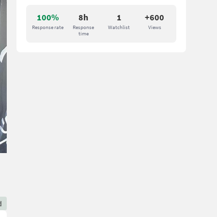
100%
8h
1
+600
Response rate
Response
Watchlist
Views
time
d