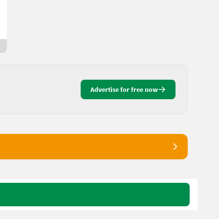
J.
9130 Carinthia
8 hrs online
Advertise for free now