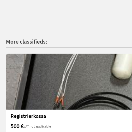
More classifieds:
Registrierkassa
500 €
VAT not applicable