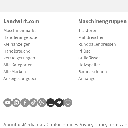
Landwirt.com
Maschinengruppen
Maschinenmarkt
Traktoren
Händlerangebote
Mähdrescher
Kleinanzeigen
Rundballenpressen
Händlersuche
Pflüge
Versteigerungen
Güllefässer
Alle Kategorien
Holzspalter
Alle Marken
Baumaschinen
Anzeige aufgeben
Anhänger
About us
Media data
Cookie notices
Privacy policy
Terms an