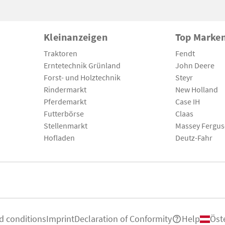
Kleinanzeigen
Top Marke
Traktoren
Fendt
Erntetechnik Grünland
John Deere
Forst- und Holztechnik
Steyr
Rindermarkt
New Holland
Pferdemarkt
Case IH
Futterbörse
Claas
Stellenmarkt
Massey Fergu
Hofladen
Deutz-Fahr
d conditions
Imprint
Declaration of Conformity
Help
Öst