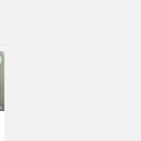
ad
Abfüllmaschine, Abfüllanlage TENCO ENOLMASTER
1.299 €
VAT not applicable