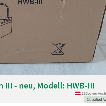
II - neu, Modell: HWB-III
2320
Lower Austr
Classified A