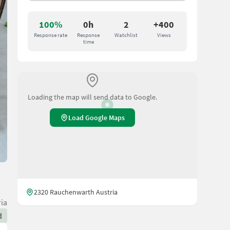
100%
0h
2
+400
Response rate
Response
Watchlist
Views
time
Loading the map will send data to Google.
Load Google Maps
2320 Rauchenwarth Austria
ia
d