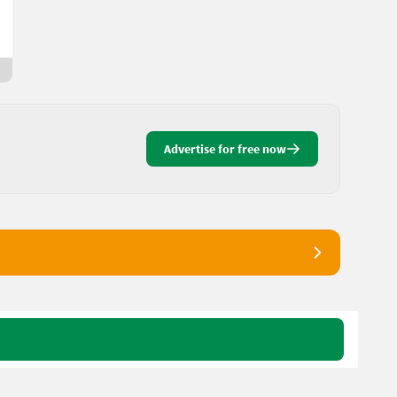
Max
9400 Carinthia
Since yesterday
Advertise for free now