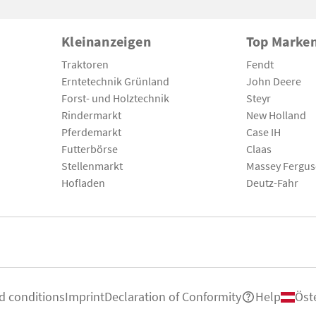
Kleinanzeigen
Top Marke
Traktoren
Fendt
Erntetechnik Grünland
John Deere
Forst- und Holztechnik
Steyr
Rindermarkt
New Holland
Pferdemarkt
Case IH
Futterbörse
Claas
Stellenmarkt
Massey Fergu
Hofladen
Deutz-Fahr
d conditions
Imprint
Declaration of Conformity
Help
Öst