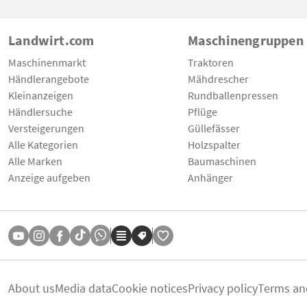
Landwirt.com
Maschinengruppen
Maschinenmarkt
Traktoren
Händlerangebote
Mähdrescher
Kleinanzeigen
Rundballenpressen
Händlersuche
Pflüge
Versteigerungen
Güllefässer
Alle Kategorien
Holzspalter
Alle Marken
Baumaschinen
Anzeige aufgeben
Anhänger
About us
Media data
Cookie notices
Privacy policy
Terms an