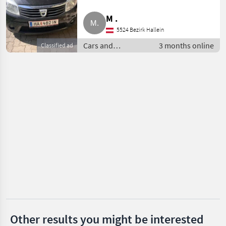
Dacia
M .
Nero
5524 Bezirk Hallein
Cars and
3 months online
Classified ad
Carello
motorbikes / Other
cars and
Iveco
motorbikes
MARKETPLACE
Dealer
Marketplace
Classifieds
offers
Other results you might be interested