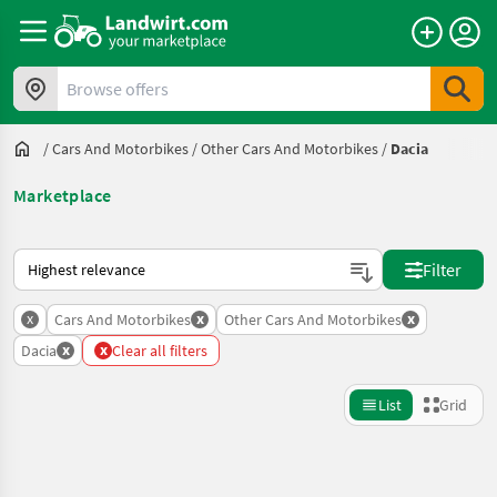
Browse offers
/
Cars And Motorbikes
/
Other Cars And Motorbikes
/
Dacia
Marketplace
This is how sorting works on Landwirt.com
Filter
x
x
x
Cars And Motorbikes
Other Cars And Motorbikes
x
x
Dacia
Clear all filters
List
Grid