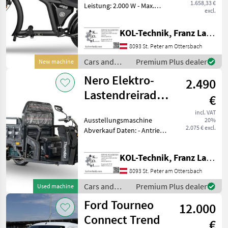
1.658,33 €
Leistung: 2.000 W - Max.
excl.
Geschwindigkeit: 45 km/h -
Geschwindigkeitsstufen: 3 -
KOL-Technik, Franz Lampl-Küssner
Reichweite: 60–80 km -
Akku: 60V/30Ah Lithium - La
8093 St. Peter am Ottersbach
Cars and
Premium Plus dealer
New machine
motorbikes /
Nero Elektro-
2.490
Nero
Lastendreirad/Tuk-
€
Tuk Thunder
incl. VAT
Ausstellungsmaschine
20%
2.075 € excl.
Abverkauf Daten: - Antrieb:
Elektro - Motor: 600 W -
Batterie: 60 V, 45 Ah -
KOL-Technik, Franz Lampl-Küssner
Bremse: Scheibenbremse
vorne, Trommelbremse
8093 St. Peter am Ottersbach
hinten - Max. G
Cars and
Premium Plus dealer
Used machine
motorbikes /
Ford Tourneo
12.000
Nero
Connect Trend
€