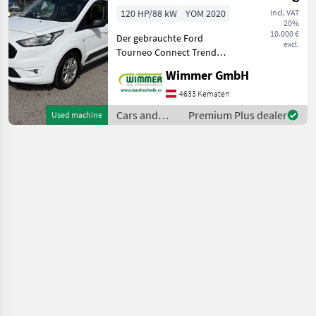
120 HP/88 kW
YOM 2020
incl. VAT
20%
10.000 €
Der gebrauchte Ford
excl.
Tourneo Connect Trend
L1H1 2, 2 t überzeugt durch
Wimmer GmbH
seine hohe
Alltagstauglichkeit, den
4633 Kematen
großzügigen Innenraum
Cars and
Premium Plus dealer
Used machine
und eine umfangreiche
motorbikes /
Ausstattung. Das
Ford