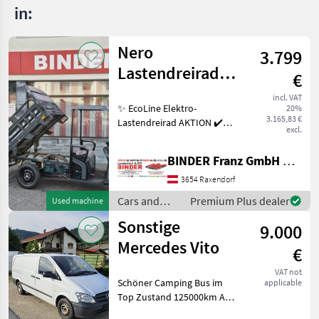
in:
Nero
3.799
Lastendreirad
€
Thunder PRO
incl. VAT
✨ EcoLine Elektro-
20%
TukTuk
3.165,83 €
Lastendreirad AKTION ✔️
excl.
Modell : NERO Thunder PRO
✔️ in serienmäßiger
BINDER Franz GmbH & CoKG
Ausführung ✔️ mit 45km/h
und Dach ✔️ optimal für
3654 Raxendorf
jeden Betrieb, Hof oder
Cars and
Premium Plus dealer
Used machine
motorbikes /
Sonstige
9.000
Nero
Mercedes Vito
€
VAT not
Schöner Camping Bus im
applicable
Top Zustand 125000km Als
Transporter und Camper