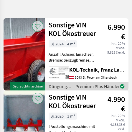
Suche
verfeinern
Sonstige VIN
6.990
Kategorie
Land
Filter
5
KOL Ökostreuer
€
2
Bj. 2024
4 m³
inkl. 20 %
AKTUELLER
Zurücksetzen
Ergebnisse
MwSt.
PFAD
5.825 € exkl.
anzeigen
Anzahl Achsen: Einachser,
Landtechnik
Bremse: Seilzugbremse,
Hydraulischer Vorschub !
Duengung
KOL-Technik, Franz Lampl-Küssner
Austellungsmaschine mit
Und
Beregnung
Kratzer ! Daten: -
8093 St. Peter am Ottersbach
Seitenauswurf -
Kompost
Düngung
Premium Plus Händler
Gebrauchtmaschine
Hydraulische Verstellung
Miststreuer
und
Sonstige VIN
des
4.990
Sonstige
Beregnung
/ Sonstige
KOL Ökostreuer
Vin Kol
€
Oekostreuer
Bj. 2026
1 m³
inkl. 20 %
MwSt.
KATEGORIE
4.158,33 €
! Austellungsmaschine mit
WÄHLEN
exkl.