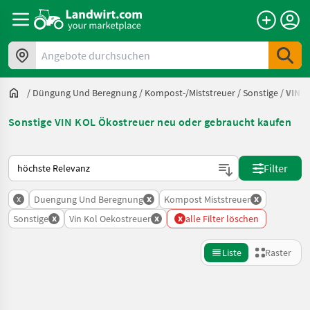
Angebote durchsuchen
/
Düngung Und Beregnung
/
Kompost-/Miststreuer
/
Sonstige
/
VIN K
Sonstige VIN KOL Ökostreuer neu oder gebraucht kaufen
So wird auf Landwirt.com sortiert
Filter
x
x
x
Duengung Und Beregnung
Kompost Miststreuer
x
x
x
Sonstige
Vin Kol Oekostreuer
alle Filter löschen
Liste
Raster