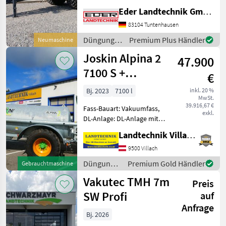
Exzenterschneckenpumpe
Eder Landtechnik GmbH
Behälter: 8.000 ltr. GFK-
83104 Tuntenhausen
Tank - Unterlegkeile -
Dreikammerleuchten -
Düngung
Premium Plus Händler
Neumaschine
Schie
und
Joskin Alpina 2
47.900
Beregnung
/ Oehler
7100 S +
€
Schleppschuhverteiler
Bj. 2023
7100 l
inkl. 20 %
MwSt.
7,5 m
39.916,67 €
Fass-Bauart: Vakuumfass,
exkl.
DL-Anlage: DL-Anlage mit
ALB, Saugleitung, hydr.
Landtechnik Villach GmbH
Bremsen, Breitverteiler,
Schleppschlauchverteiler,
9500 Villach
Druckluftbremse,
Düngung
Premium Gold Händler
Gebrauchtmaschine
Füllstandsanzeiger mit
und
Vakutec TMH 7m
Schwimm
Preis
Beregnung
/ Joskin
SW Profi
auf
Anfrage
Bj. 2026