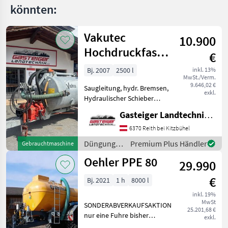
könnten:
MARKTPLATZ
Vakutec
Marktplatz
Händlerangebote
Kleinanzeigen
10.900
Hochdruckfass
€
2600 Liter
Bj. 2007
2500 l
inkl. 13%
MwSt./Verm.
9.646,02 €
Saugleitung, hydr. Bremsen,
exkl.
Hydraulischer Schieber
Vakutec Hochdruckfass
Gasteiger Landtechnik GmbH
2.600Liter – sofort
einsatzbereit Zum Verkauf
6370 Reith bei Kitzbühel
steht ein Vakutec
Düngung
Premium Plus Händler
Gebrauchtmaschine
Hochdruckfass mit 2.500 Lit
und
Oehler PPE 80
29.990
Beregnung
/ Vakutec
€
Bj. 2021
1 h
8000 l
inkl. 19%
MwSt
SONDERABVERKAUFSAKTION
25.201,68 €
nur eine Fuhre bisher
exkl.
gefahren Baujahr 2021