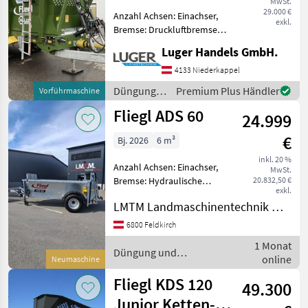
MwSt.
muck
29.000 €
Anzahl Achsen: Einachser,
control
exkl.
Bremse: Druckluftbremse
KDS 140
mit ALB, Hydraulischer
MuckControl
Luger Handels GmbH.
Vorschub Vorführmaschine
- zul. Gesamtgewicht
4133 Niederkappel
MARKTPLATZ
13.000kg - hydraul.
Düngung
Premium Plus Händler
Vorführmaschine
gefederte Zugeinrichtung
Marktplatz
Händlerangebote
Kleinanzeigen
und
Fliegl ADS 60
24.999
Beregnung
/ Fliegl
€
Bj. 2026
6 m³
inkl. 20 %
Anzahl Achsen: Einachser,
MwSt.
Bremse: Hydraulische
20.832,50 €
exkl.
Bremse Gerne beraten wir
LMTM Landmaschinentechnik Müller
Sie telefonisch oder an
unserem Standort in
6800 Feldkirch
Feldkirch/Österreich. An
1 Monat
unserem Standort können
Düngung und
online
Neumaschine
Beregnung / Fliegl
Fliegl KDS 120
49.300
Junior Ketten-