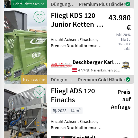
hydraulischer Rückwand
Düngung
Premium Plus Händler
Gebrauchtmaschine
hydraulische Randstre
und
Fliegl KDS 120
43.980
Beregnung
/ Fliegl
Junior Ketten-
€
Miststreuer
inkl. 20 %
Anzahl Achsen: Einachser,
MwSt.
36.650 €
Bremse: Druckluftbremse
exkl.
ohne ALB Fliegl KDS 120
Junior Ketten-Miststreuer -
Deschberger Karl Landtechnik GesmbH & Co KG
zul. Gesamtgewicht 12.500
kg mit Streuermulde ca. L
4774 St. Marienkirchen/Schärding
4.500 mm x H
Düngung
Premium Gold Händler
Neumaschine
und
Fliegl ADS 120
Preis
Beregnung
/ Fliegl
Einachs
auf
Anfrage
Bj. 2023
14 m³
Anzahl Achsen: Einachser,
Bremse: Druckluftbremse
mit ALB, Hydraulischer
VarioWelt