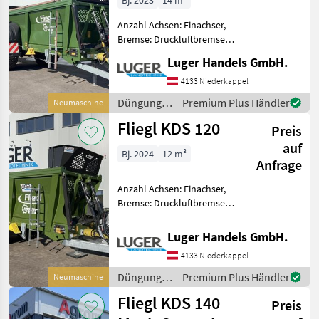
Bj. 2023
14 m³
Anzahl Achsen: Einachser,
Bremse: Druckluftbremse
mit ALB, Hydraulischer
Luger Handels GmbH.
Vorschub Fliegl KDS 140
Kettendungstreuer -
4133 Niederkappel
Einachs-Fahrgestell - zul.
Düngung
Premium Plus Händler
Neumaschine
Gesamtgewicht 13t
und
Fliegl KDS 120
Preis
Beregnung
/ Fliegl
auf
Bj. 2024
12 m³
Anfrage
Anzahl Achsen: Einachser,
Bremse: Druckluftbremse
ohne ALB, Hydraulischer
Vorschub NEUMASCHINE -
Luger Handels GmbH.
zul. Gesamtgewicht
4133 Niederkappel
13.000kg - hydraul.
gefederte Zugeinrichtung
Düngung
Premium Plus Händler
Neumaschine
Un
und
Fliegl KDS 140
Preis
Beregnung