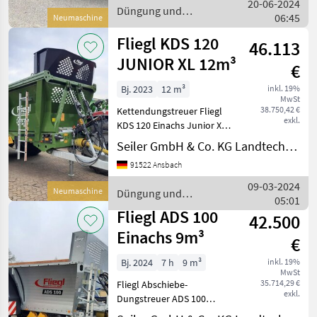
20-06-2024
Achslast zzgl. 3000 k
Düngung und
06:45
Neumaschine
Beregnung / Fliegl
Fliegl KDS 120
46.113
JUNIOR XL 12m³
€
Bj. 2023
12 m³
inkl. 19%
MwSt
38.750,42 €
Kettendungstreuer Fliegl
exkl.
KDS 120 Einachs Junior XL
Ausstellungsmaschine neu
Seiler GmbH & Co. KG Landtechnik
Baujahr 2023 - in Serie -
91522 Ansbach
Einachs-Fahrgestell - zul.
Gesamtgewicht 13.000kg,
09-03-2024
Neumaschine
Düngung und
entspricht A
05:01
Beregnung / Fliegl
Fliegl ADS 100
42.500
Einachs 9m³
€
Bj. 2024
7 h
9 m³
inkl. 19%
MwSt
35.714,29 €
Fliegl Abschiebe-
exkl.
Dungstreuer ADS 100
Einachs Vorführmaschine,