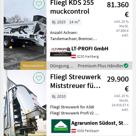
Fliegl KDS 255
81.360
Beregnung
/ Fliegl
muckcontrol
€
Bj. 2025
14 m³
inkl. 20 %
MwSt.
67.800 €
Anzahl Achsen:
exkl.
Tandemachser, Bremse:
Druckluftbremse mit ALB
LT-PROFI GmbH
Fliegl KDS 255 Miststreuer
==Neumaschine== Tandem
8230 Hartberg
Fahrgestell Zugholm
Düngung
Premium Plus Händler
Neumaschine
ungefedert drehbar
und
Fliegl Streuwerk
Untenan
29.900
Beregnung
/ Fliegl
Miststreuer für
€
ASW 268-288
Bj. 2010
inkl. 20 %
MwSt.
24.916,67 €
Fliegl Streuwerk für ASW
exkl.
Fliegl Streuwerk Profi V2 Mit
Potentiometer Steuerung
Agrarunion Südost, Standort Gniebing
mechanische
Breitensteuerung mit
8330 Feldbach