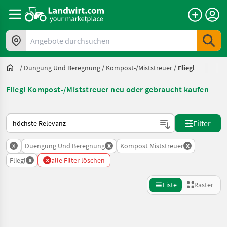
Angebote durchsuchen
/
Düngung Und Beregnung
/
Kompost-/Miststreuer
/
Fliegl
Fliegl Kompost-/Miststreuer neu oder gebraucht kaufen
So wird auf Landwirt.com sortiert
Filter
x
x
x
Duengung Und Beregnung
Kompost Miststreuer
x
x
Fliegl
alle Filter löschen
Liste
Raster