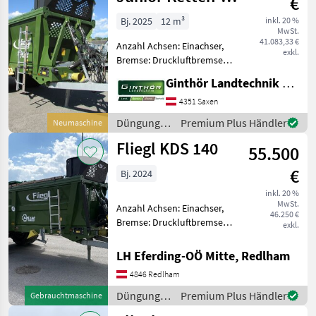
€
Dungstreuer
Bj. 2025
12 m³
inkl. 20 %
MwSt.
41.083,33 €
Anzahl Achsen: Einachser,
exkl.
Bremse: Druckluftbremse
ohne ALB, Hydraulischer
Ginthör Landtechnik GmbH
Vorschub Fliegl Miststreuer
KDS 120 + zul.
4351 Saxen
Gesamtgewicht 13000 kg +
Düngung
Premium Plus Händler
Neumaschine
hydraulisch gefederte Z
und
Fliegl KDS 140
55.500
Beregnung
/ Fliegl
€
Bj. 2024
inkl. 20 %
MwSt.
Anzahl Achsen: Einachser,
46.250 €
Bremse: Druckluftbremse
exkl.
mit ALB, Hydraulischer
Vorschub 629 Fuhren,
LH Eferding-OÖ Mitte, Redlham
Kompoststreuwerk +
4846 Redlham
Grenzstreueinrichtung,
750/60R30, 5 Räder,
Düngung
Premium Plus Händler
Gebrauchtmaschine
Knickdeichsel
und