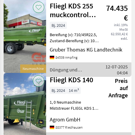
und
Fliegl KDS 255
74.435
Beregnung
/ Fliegl
muckcontrol
€
Tandem
Bj. 2024
inkl. 19%
MwSt
62.550,42 €
Bereifung (v): 710/45R22.5,
exkl.
Zustand-Bereifung (v): 100
%, Geschwindigkeit: 40
Gruber Thomas KG Landtechnik
km/h, Leergewicht: 8600 kg,
84539 Ampfing
Gesamtgewicht: 19000 kg
________ neu, Ketten-
12-07-2025
Neumaschine
Düngung und
Dungstreue
04:04
Beregnung / Fliegl
Fliegl KDS 140
Preis
auf
Bj. 2024
14 m³
Anfrage
1, 0 Neumaschine
Miststreuer FLIEGL KDS 140
Muck Control 14 m³ 436286
Agrom GmbH
Einachsfahrgestell 539141
zul. Gesamtgewicht 13000
88377 Riedhausen
kg (entspricht 10000 kg