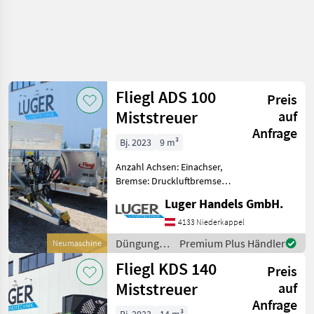
Fliegl ADS 100
Preis
Miststreuer
auf
Anfrage
Bj. 2023
9 m³
Anzahl Achsen: Einachser,
Bremse: Druckluftbremse
ohne ALB, Hydraulischer
Luger Handels GmbH.
Vorschub Fliegl ADS 100
Miststreuer - zul.
4133 Niederkappel
Gesamtgewicht 10000kg -
Düngung
Premium Plus Händler
Neumaschine
hydraul. gefederte Zug
und
Fliegl KDS 140
Preis
Beregnung
/ Fliegl
Miststreuer
auf
Anfrage