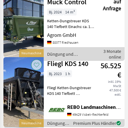
/ Fliegl
Muck Control
auf
Anfrage
Bj. 2024
14 m³
Ketten-Dungstreuer KDS
140 Tiefbett Einachs: ca. 14
m³ Einachsfahrgestell zul.
Agrom GmbH
Gesamtgewicht 13000 kg
88377 Riedhausen
(entspricht 10000 kg
Achslast zzgl. 3000 kg
3 Monate
Neumaschine
Düngung und
Stützlast) hydrauli
online
Beregnung / Fliegl
Fliegl KDS 140
56.525
€
Bj. 2023
1 h
inkl. 19%
MwSt
Fliegl Ketten-Dungstreuer
47.500 €
KDS 140 Tiefbett
exkl.
Einachsfahrgestell zul.
Gesamtgewicht 13000kg (
REBO Landmaschinen GmbH, Zentrale
10000kg Achslast zzgl.
49429 Visbek-Rechterfeld
3000kg Stützlast)
hydraulisch gefederte
Düngung
Premium Plus Händler
Neumaschine
Zugeinrich