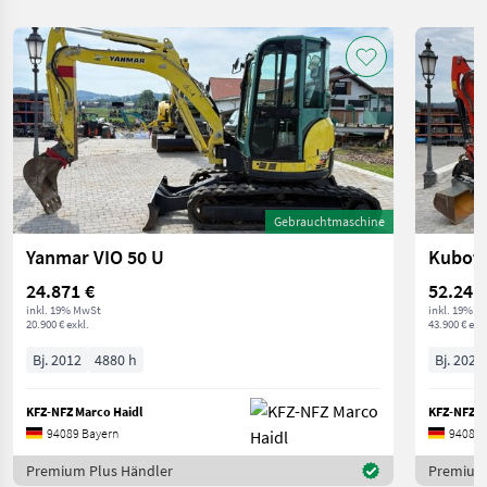
Gebrauchtmaschine
Yanmar VIO 50 U
Kubota
24.871 €
52.241
inkl. 19% MwSt
inkl. 19% M
20.900 € exkl.
43.900 € exkl
Bj. 2012
4880 h
Bj. 2020
KFZ-NFZ Marco Haidl
KFZ-NFZ M
94089 Bayern
94089 
Premium Plus Händler
Premium 