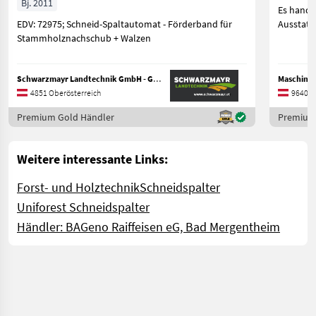
Bj. 2011
Es hande
EDV: 72975; Schneid-Spaltautomat - Förderband für
Ausstattu
Stammholznachschub + Walzen
Schwarzmayr Landtechnik GmbH - Gampern
Maschinen
4851 Oberösterreich
9640 K
Premium Gold Händler
Premium
Weitere interessante Links:
Forst- und Holztechnik
Schneidspalter
Uniforest Schneidspalter
Händler: BAGeno Raiffeisen eG, Bad Mergentheim