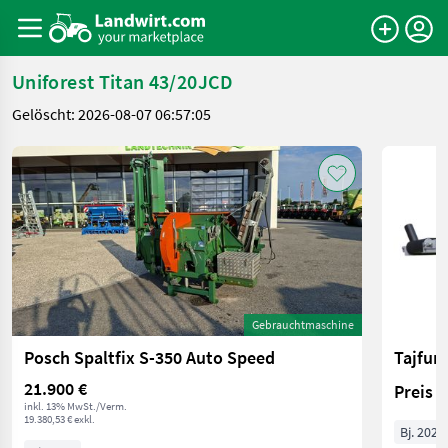
Uniforest Titan 43/20JCD
Gelöscht: 2026-08-07 06:57:05
Gebrauchtmaschine
Posch Spaltfix S-350 Auto Speed
Tajfun
21.900 €
Preis 
inkl. 13% MwSt./Verm.
19.380,53 € exkl.
Bj. 2025