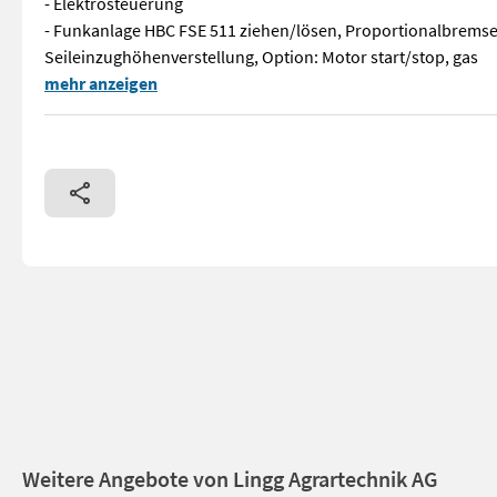
- Elektrosteuerung
- Funkanlage HBC FSE 511 ziehen/lösen, Proportionalbremse
Seileinzughöhenverstellung, Option: Motor start/stop, gas
Die Tiger Seilwinde ist die absolute Tigerin unter den Seilw
mehr anzeigen
Weitere Angebote von Lingg Agrartechnik AG