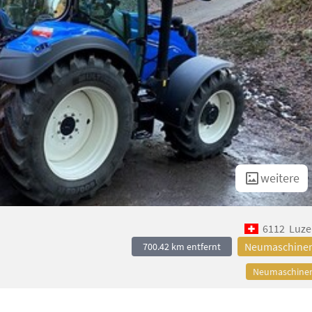
weitere
6112
Luze
Neumaschine
700.42 km entfernt
Neumaschine