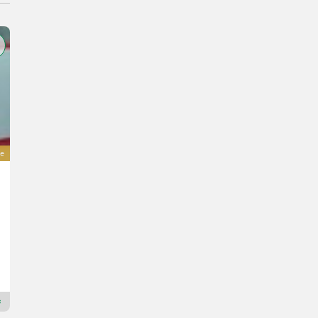
e
Tiger Rückewagen
Preis auf Anfrage
Bj. 2024
Lingg Agrartechnik AG
6112 Luzern
Premium Plus Händler