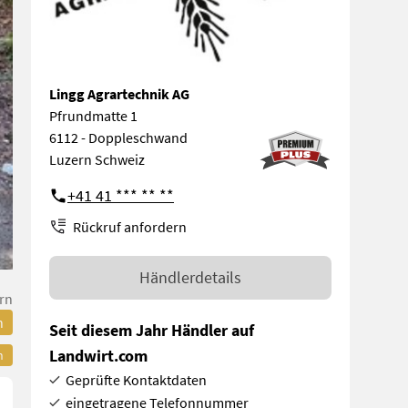
Lingg Agrartechnik AG
Pfrundmatte 1
6112 - Doppleschwand
Luzern Schweiz
+41 41 *** ** **
Rückruf anfordern
Händlerdetails
rn
n
Seit diesem Jahr Händler auf
Landwirt.com
n
Geprüfte Kontaktdaten
eingetragene Telefonnummer