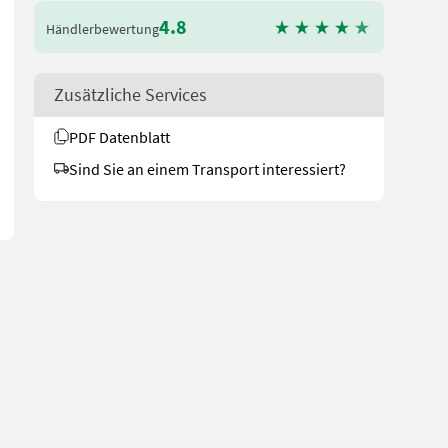
4.8
Händlerbewertung
Sensoren aus, somit ist sie extrem witterungbeständig und forsttau
Zusätzliche Services
PDF Datenblatt
Sind Sie an einem Transport interessiert?