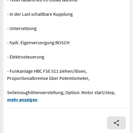
- In der Last schaltbare Kupplung
- Untersetzung
- hydr. Eigenversorgung BOSCH
- Elektrosteuerung
- Funkanlage HBC FSE 511 ziehen/lösen,
Proportionalbremse über Potentiometer,
Seileinzughöhenverstellung, Option: Motor start/stop,
Die Tiger Seilwinde ist die absolute Tigerin unter den Seilwin
mehr anzeigen