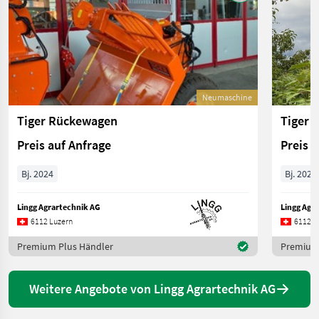
Neumaschine
Tiger Rückewagen
Tiger 
Preis auf Anfrage
Preis 
Bj. 2024
Bj. 2024
Lingg Agrartechnik AG
Lingg Agr
6112 Luzern
6112 L
Premium Plus Händler
Premium 
Weitere Angebote von Lingg Agrartechnik AG