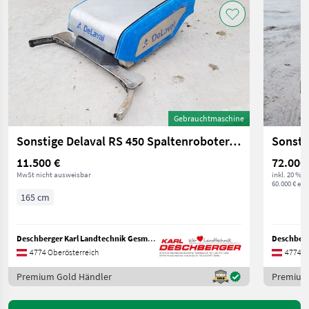
Gebrauchtmaschine
Sonstige Delaval RS 450 Spaltenroboter/-schieber
Sonsti
11.500 €
72.000
MwSt nicht ausweisbar
inkl. 20 % 
60.000 € exkl
165 cm
Deschberger Karl Landtechnik GesmbH & Co KG
4774 Oberösterreich
4774 O
Premium Gold Händler
Premium