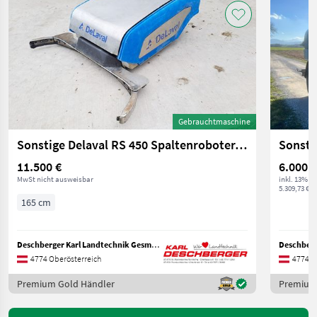
Gebrauchtmaschine
Sonstige Delaval RS 450 Spaltenroboter/-schieber
Sonsti
11.500 €
6.000 €
MwSt nicht ausweisbar
inkl. 13% M
5.309,73 € ex
165 cm
Deschberger Karl Landtechnik GesmbH & Co KG
4774 Oberösterreich
4774 O
Premium Gold Händler
Premium