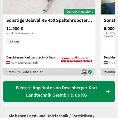
Gebrauchtmaschine
Sonstige Delaval RS 450 Spaltenroboter/-schieber
Sonsti
11.500 €
6.000 €
MwSt nicht ausweisbar
inkl. 13% M
5.309,73 € ex
165 cm
Deschberger Karl Landtechnik GesmbH & Co KG
4774 Oberösterreich
4774 O
Premium Gold Händler
Premium
Weitere Angebote von Deschberger Karl
Landtechnik GesmbH & Co KG
Sie haben Forst- und Holztechnik / Forstfräsen /