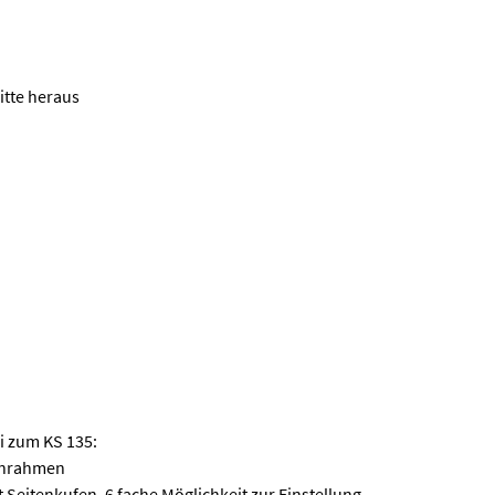
itte heraus
i zum KS 135:
tenrahmen
 Seitenkufen, 6 fache Möglichkeit zur Einstellung