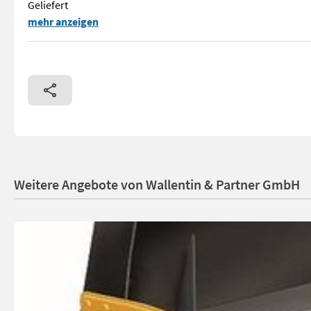
Geliefert
➤ Eigenschaften Mulcher KSH 135 Profi: • Dreipunktaufnahme:
mehr anzeigen
Weitere Angebote von Wallentin & Partner GmbH