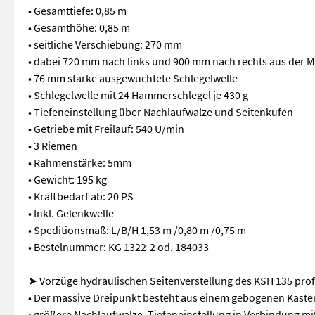
• Gesamttiefe: 0,85 m
• Gesamthöhe: 0,85 m
• seitliche Verschiebung: 270 mm
• dabei 720 mm nach links und 900 mm nach rechts aus der M
• 76 mm starke ausgewuchtete Schlegelwelle
• Schlegelwelle mit 24 Hammerschlegel je 430 g
• Tiefeneinstellung über Nachlaufwalze und Seitenkufen
• Getriebe mit Freilauf: 540 U/min
• 3 Riemen
• Rahmenstärke: 5mm
• Gewicht: 195 kg
• Kraftbedarf ab: 20 PS
• Inkl. Gelenkwelle
• Speditionsmaß: L/B/H 1,53 m /0,80 m /0,75 m
• Bestelnummer: KG 1322-2 od. 184033
➤ Vorzüge hydraulischen Seitenverstellung des KSH 135 prof
• Der massive Dreipunkt besteht aus einem gebogenen Kas
• größere Nachlaufwalze, Tiefeneinstellung in Verbindung mit