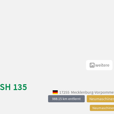
weitere
KSH 135
17255
Mecklenburg-Vorpomme
Neumaschine
988.15 km entfernt
Neumaschine