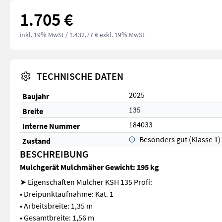
1.705 €
inkl. 19% MwSt
/ 1.432,77 € exkl. 19% MwSt
TECHNISCHE DATEN
2025
Baujahr
135
Breite
184033
Interne Nummer
Besonders gut (Klasse 1)
Zustand
BESCHREIBUNG
Mulchgerät Mulchmäher Gewicht: 195 kg
➤ Eigenschaften Mulcher KSH 135 Profi:
• Dreipunktaufnahme: Kat. 1
• Arbeitsbreite: 1,35 m
• Gesamtbreite: 1,56 m