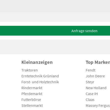
Anfrage senden
Kleinanzeigen
Top Marke
Traktoren
Fendt
Erntetechnik Grünland
John Deere
Forst- und Holztechnik
Steyr
Rindermarkt
New Holland
Pferdemarkt
Case IH
Futterbörse
Claas
Stellenmarkt
Massey Fergu