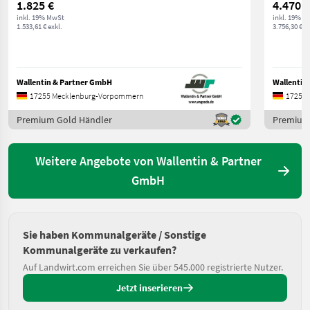
1.825 €
4.470 €
inkl. 19% MwSt
inkl. 19% M
1.533,61 € exkl.
3.756,30 € ex
Wallentin & Partner GmbH
Wallentin
17255 Mecklenburg-Vorpommern
17255 
Premium Gold Händler
Premium
Weitere Angebote von Wallentin & Partner
GmbH
Sie haben Kommunalgeräte / Sonstige
Kommunalgeräte zu verkaufen?
Auf Landwirt.com erreichen Sie über 545.000 registrierte Nutzer.
Jetzt inserieren