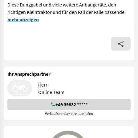
Diese Dunggabel und viele weitere Anbaugeräte, den
richtigen Kleintraktor und für den Fall der Fälle passende
➤ Eigenschaften Dunggabel 1,50m: • Euro Aufnahme • Breite: 15
mehr anzeigen
Ihr Ansprechpartner
Herr
Online Team
+49 39832 *****
Verkaufsberater direkt anrufen