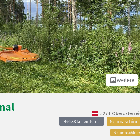
weitere
mal
5274
Oberösterrei
Neumaschine
466.83 km entfernt
Neumaschine