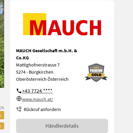
MAUCH Gesellschaft m.b.H. &
Co.KG
Mattighofnerstrasse 7
5274 - Burgkirchen
Oberösterreich Österreich
+43 7724 ****
www.mauch.at/
ch
Rückruf anfordern
n
Händlerdetails
n