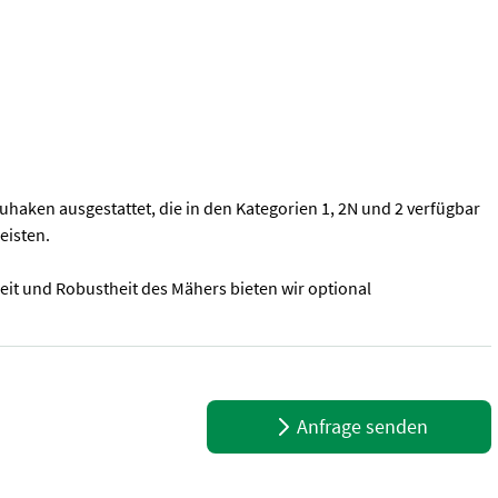
haken ausgestattet, die in den Kategorien 1, 2N und 2 verfügbar
eisten.
it und Robustheit des Mähers bieten wir optional
ngsmäher der renommierten Marke Trejon Optimal, Modell Kettenmulch
Anfrage senden