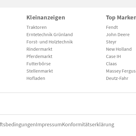
Kleinanzeigen
Top Marke
Traktoren
Fendt
Erntetechnik Grünland
John Deere
Forst- und Holztechnik
Steyr
Rindermarkt
New Holland
Pferdemarkt
Case IH
Futterbörse
Claas
Stellenmarkt
Massey Fergu
Hofladen
Deutz-Fahr
ftsbedingungen
Impressum
Konformitätserklärung