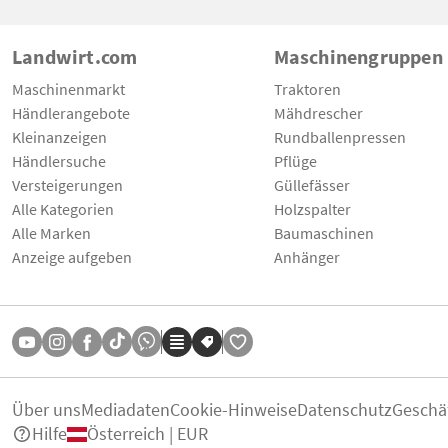
Landwirt.com
Maschinengruppen
Maschinenmarkt
Traktoren
Händlerangebote
Mähdrescher
Kleinanzeigen
Rundballenpressen
Händlersuche
Pflüge
Versteigerungen
Güllefässer
Alle Kategorien
Holzspalter
Alle Marken
Baumaschinen
Anzeige aufgeben
Anhänger
Über uns
Mediadaten
Cookie-Hinweise
Datenschutz
Geschä
Hilfe
Österreich | EUR