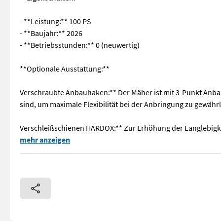
- **Leistung:** 100 PS
- **Baujahr:** 2026
- **Betriebsstunden:** 0 (neuwertig)
**Optionale Ausstattung:**
Verschraubte Anbauhaken:** Der Mäher ist mit 3-Punkt Anbau
sind, um maximale Flexibilität bei der Anbringung zu gewährl
Verschleißschienen HARDOX:** Zur Erhöhung der Langlebigke
**Kettenmulcher** Entdecken Sie den leistungsstarken Böschu
mehr anzeigen