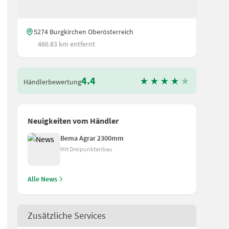
5274 Burgkirchen Oberösterreich
466.83 km entfernt
4.4
Händlerbewertung
Neuigkeiten vom Händler
Bema Agrar 2300mm
er. Dieses hochmoderne Gerät, Baujahr 2026, **Eigenschaften:** - 
Mit Dreipunktanbau
Alle News
Zusätzliche Services