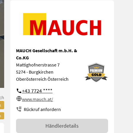
MAUCH Gesellschaft m.b.H. &
Co.KG
Mattighofnerstrasse 7
5274 - Burgkirchen
Oberösterreich Österreich
+43 7724 ****
ch
www.mauch.at/
n
Rückruf anfordern
n
Händlerdetails