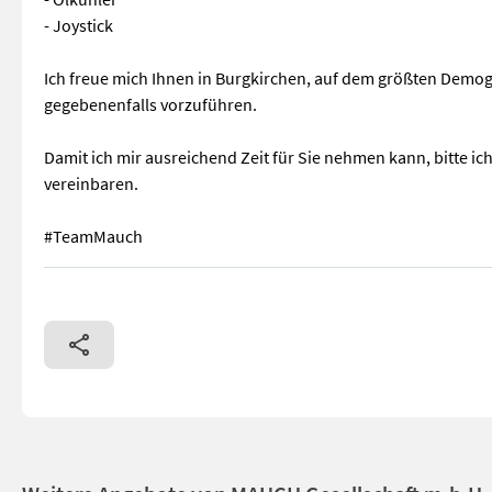
- Joystick
Ich freue mich Ihnen in Burgkirchen, auf dem größten Demog
gegebenenfalls vorzuführen.
Damit ich mir ausreichend Zeit für Sie nehmen kann, bitte ich
vereinbaren.
#TeamMauch
Auslegemulcher Heckanbau 5m - für 60-80 PS Traktoren - 1000