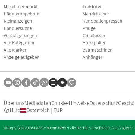
Maschinenmarkt
Traktoren
Händlerangebote
Mähdrescher
Kleinanzeigen
Rundballenpressen
Händlersuche
Pflüge
Versteigerungen
Güllefässer
Alle Kategorien
Holzspalter
Alle Marken
Baumaschinen
Anzeige aufgeben
Anhänger
Über uns
Mediadaten
Cookie-Hinweise
Datenschutz
Geschä
Hilfe
Österreich | EUR
© Copyright 2026 Landwirt.com GmbH Alle Rechte vorbehalten. Alle Angaben 