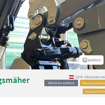
weitere
5274
Oberösterrei
ngsmäher
Neumaschine
466.83 km entfernt
Neumaschine