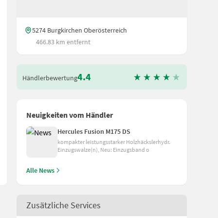
5274 Burgkirchen Oberösterreich
466.83 km entfernt
4.4
Händlerbewertung
Neuigkeiten vom Händler
ühler - Joystick Ich freue mich Ihnen in Burgkirchen, auf dem grö
Hercules Fusion M175 DS
kompakter leistungsstarker Holzhäckslerhydr.
Einzugswalze(n), Neu: Einzugsband o
Alle News
Zusätzliche Services