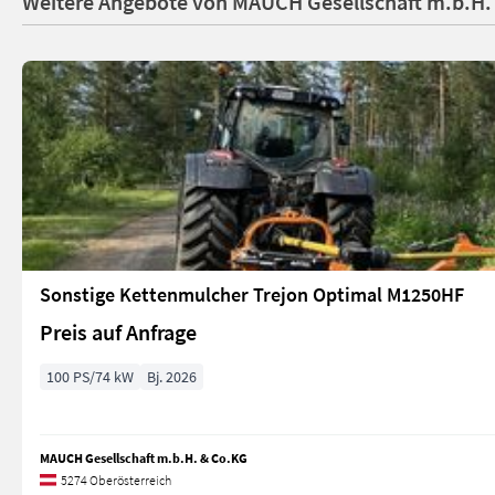
Weitere Angebote von MAUCH Gesellschaft m.b.H.
Sonstige Kettenmulcher Trejon Optimal M1250HF
Preis auf Anfrage
100 PS/74 kW
Bj. 2026
MAUCH Gesellschaft m.b.H. & Co.KG
5274 Oberösterreich