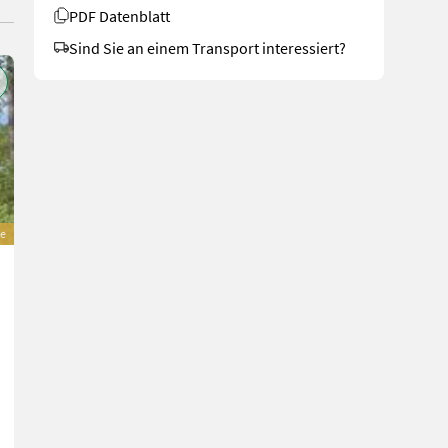
PDF Datenblatt
Sind Sie an einem Transport interessiert?
e
Sonstige Böschungsmulcher / Auslegemäher
Preis auf Anfrage
Bj. 2022
MAUCH Gesellschaft m.b.H. & Co.KG
5274 Oberösterreich