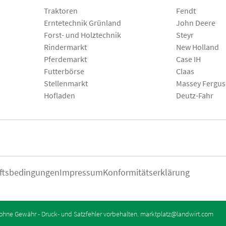
Traktoren
Fendt
Erntetechnik Grünland
John Deere
Forst- und Holztechnik
Steyr
Rindermarkt
New Holland
Pferdemarkt
Case IH
Futterbörse
Claas
Stellenmarkt
Massey Fergu
Hofladen
Deutz-Fahr
ftsbedingungen
Impressum
Konformitätserklärung
ohne Gewähr - Druck- und Satzfehler vorbehalten.
marktplatz@landwirt.com