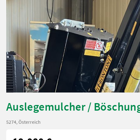
Auslegemulcher / Böschu
5274, Österreich