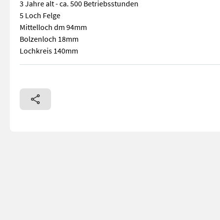
3 Jahre alt - ca. 500 Betriebsstunden
5 Loch Felge
Mittelloch dm 94mm
Bolzenloch 18mm
Lochkreis 140mm
4 Stk. Kompletträder für Hoflader (Kramer) Dimension 27x10