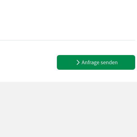
.50-15 Profil 80% 3 Jahre alt - ca. 500 Betriebsstunden 5 Loch F
Anfrage senden