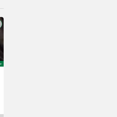
e
Sonstige 10/75-15.3AS MPT ET - 40 6 Loch 70%
790 €
inkl. 20 % MwSt.
658,33 € exkl.
MAUCH Gesellschaft m.b.H. & Co.KG
5274 Oberösterreich