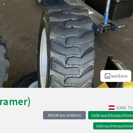
weitere
Kramer)
6306
Ti
Gebrauchtmaschine
453.96 km entfernt
Gebrauchtmaschine