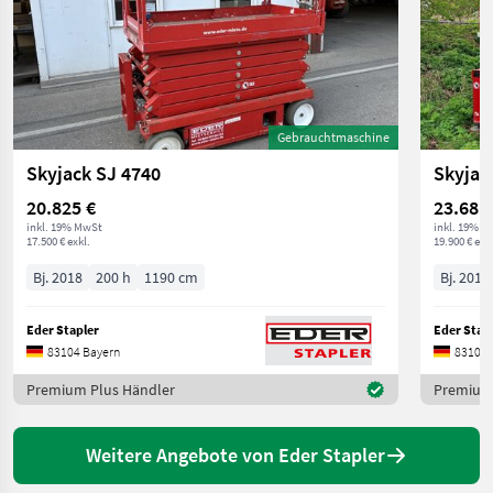
Gebrauchtmaschine
Skyjack SJ 4740
Skyjac
20.825 €
23.681
inkl. 19% MwSt
inkl. 19% M
17.500 € exkl.
19.900 € exkl
Bj. 2018
200 h
1190 cm
Bj. 2018
Eder Stapler
Eder Stap
83104 Bayern
83104 
Premium Plus Händler
Premium 
Weitere Angebote von Eder Stapler