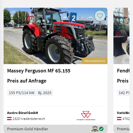
Neumaschine
Massey Ferguson MF 6S.155
Fendt 
Preis auf Anfrage
Preis 
155 PS/114 kW
Bj. 2025
142 PS/
Austro Diesel GmbH
VarioWelt
2320 Niederösterreich
4702 O
Premium Gold Händler
Premium