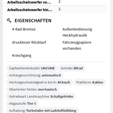
2
Arbeitsscheinwerfer vorne
2
Arbeitsscheinwerfer hinten
EIGENSCHAFTEN
4-Rad Bremse
Außenbedienung
Heckhydraulik
druckloser Rücklauf
Fahrzeugpapiere
vorhanden
Kriechgang
Zapfwellendrehzahl:
540/540E
Antrieb:
Allrad
Anhängevorrichtung:
automatisch
Höchstgeschwindigkeit in km/h:
40 km/h
Plattform:
Kabine
Oberlenker hinten:
mechanisch
Getriebeart Landmaschine:
Schaltgetriebe
Abgasstufe:
Tier 5
Aufladung:
Turbolader mit Ladeluftkühlung