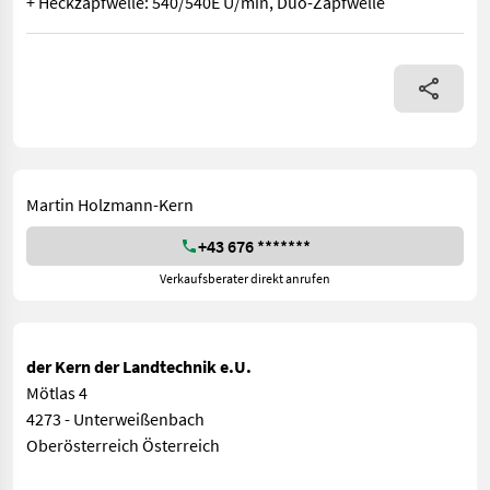
+ Heckzapfwelle: 540/540E U/min, Duo-Zapfwelle
SAME Dorado 80 Natural, 5-Gang Getriebe 15+15 Eco mit Kriechg
Martin Holzmann-Kern
+43 676 *******
Verkaufsberater direkt anrufen
der Kern der Landtechnik e.U.
Mötlas 4
4273 - Unterweißenbach
Oberösterreich Österreich