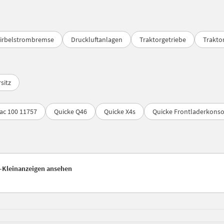
irbelstrombremse
Druckluftanlagen
Traktorgetriebe
Trakto
sitz
ac 100 11757
Quicke Q46
Quicke X4s
Quicke Frontladerkonso
r-Kleinanzeigen ansehen