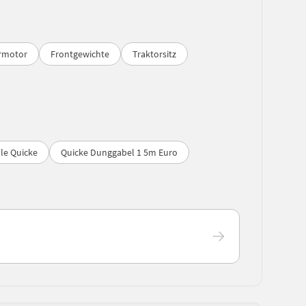
rmotor
Frontgewichte
Traktorsitz
le Quicke
Quicke Dunggabel 1 5m Euro