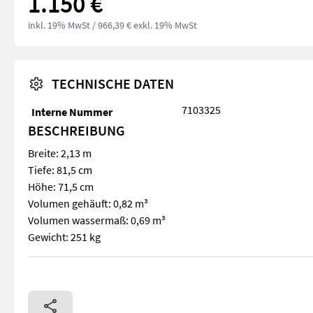
1.150 €
inkl. 19% MwSt
/ 966,39 € exkl. 19% MwSt
TECHNISCHE DATEN
7103325
Interne Nummer
BESCHREIBUNG
Breite: 2,13 m
Tiefe: 81,5 cm
Höhe: 71,5 cm
Volumen gehäuft: 0,82 m³
Volumen wassermaß: 0,69 m³
Gewicht: 251 kg
Breite: 2,13 m Tiefe: 81,5 cm Höhe: 71,5 cm Volumen gehäuft