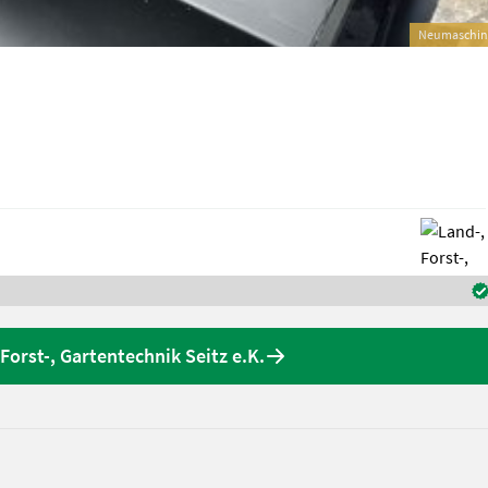
Neumaschin
orst-, Gartentechnik Seitz e.K.