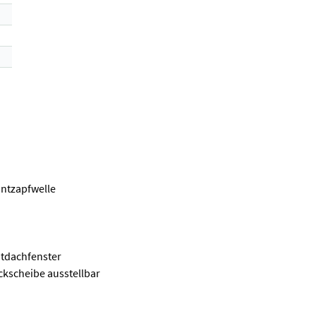
ontzapfwelle
htdachfenster
ckscheibe ausstellbar