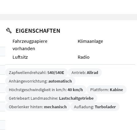
EIGENSCHAFTEN
Fahrzeugpapiere
Klimaanlage
vorhanden
Luftsitz
Radio
Zapfwellendrehzahl:
540/540E
Antrieb:
Allrad
Anhängevorrichtung:
automatisch
Höchstgeschwindigkeit in km/h:
40 km/h
Plattform:
Kabine
Getriebeart Landmaschine:
Lastschaltgetriebe
Oberlenker hinten:
mechanisch
Aufladung:
Turbolader