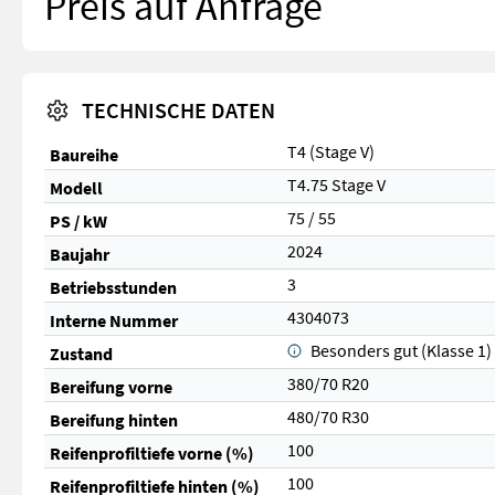
Preis auf Anfrage
TECHNISCHE DATEN
T4 (Stage V)
Baureihe
T4.75 Stage V
Modell
75 / 55
PS / kW
2024
Baujahr
3
Betriebsstunden
4304073
Interne Nummer
Besonders gut (Klasse 1)
Zustand
380/70 R20
Bereifung vorne
480/70 R30
Bereifung hinten
100
Reifenprofiltiefe vorne (%)
100
Reifenprofiltiefe hinten (%)