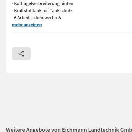
- Kotflügelverbreiterung hinten
- Kraftstofftank mit Tankschutz
- 6 Arbeitsscheinwerfer &
Sofort Verfügbar! // A051 // New Holland T4.75 Traktor. Auss
mehr anzeigen
Weitere Angebote von Eichmann Landtechnik Gm