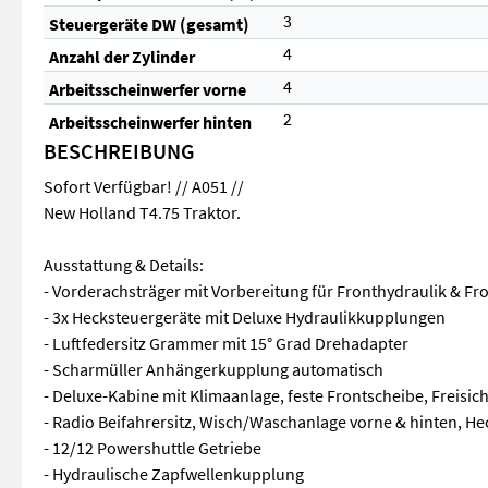
3
Steuergeräte DW (gesamt)
4
Anzahl der Zylinder
4
Arbeitsscheinwerfer vorne
2
Arbeitsscheinwerfer hinten
BESCHREIBUNG
Sofort Verfügbar! // A051 //
New Holland T4.75 Traktor.
Ausstattung & Details:
- Vorderachsträger mit Vorbereitung für Fronthydraulik & Fr
- 3x Hecksteuergeräte mit Deluxe Hydraulikkupplungen
- Luftfedersitz Grammer mit 15° Grad Drehadapter
- Scharmüller Anhängerkupplung automatisch
- Deluxe-Kabine mit Klimaanlage, feste Frontscheibe, Freisic
- Radio Beifahrersitz, Wisch/Waschanlage vorne & hinten, He
- 12/12 Powershuttle Getriebe
- Hydraulische Zapfwellenkupplung