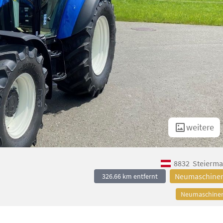
weitere
8832
Steierma
Neumaschine
326.66 km entfernt
Neumaschine