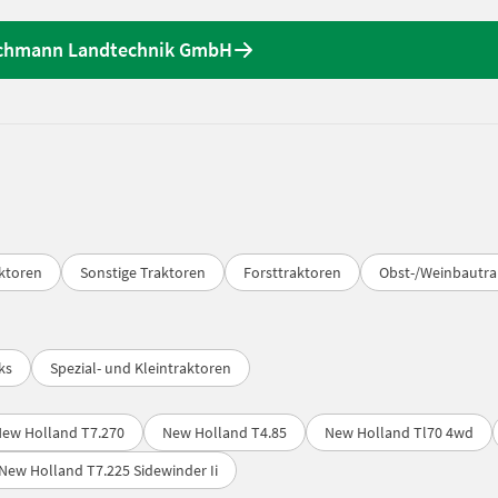
ichmann Landtechnik GmbH
ktoren
Sonstige Traktoren
Forsttraktoren
Obst-/Weinbautra
ks
Spezial- und Kleintraktoren
ew Holland T7.270
New Holland T4.85
New Holland Tl70 4wd
New Holland T7.225 Sidewinder Ii