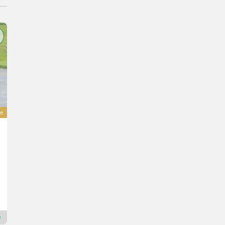
e
New Holland T5.110
Preis auf Anfrage
110 PS/81 kW
Bj. 2026
4 h
Eichmann Landtechnik GmbH
8832 Steiermark
Premium Plus Händler