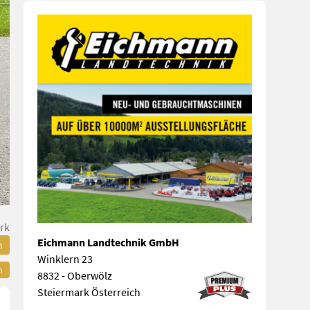
rk
Eichmann Landtechnik GmbH
n
Winklern 23
n
8832 - Oberwölz
Steiermark Österreich