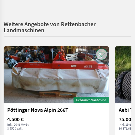
Weitere Angebote von Rettenbacher
Landmaschinen
Gebrauchtmaschine
Pöttinger Nova Alpin 266T
Aebi T
4.500 €
75.000
inkl. 20 % MwSt.
inkl. 13% M
3.750 € exkl.
66.371,68 € 