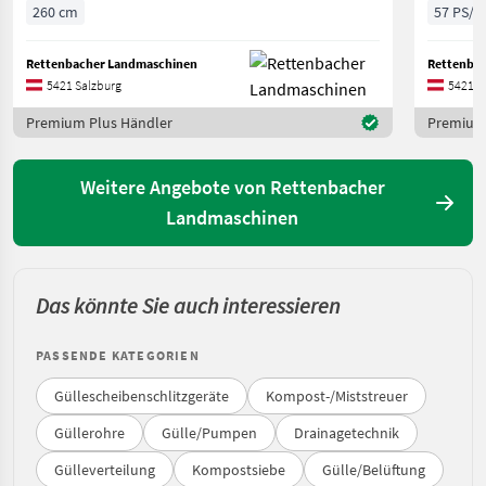
260 cm
57 PS/4
Rettenbacher Landmaschinen
Rettenba
5421 Salzburg
5421 S
Premium Plus Händler
Premium 
Weitere Angebote von Rettenbacher
Landmaschinen
Das könnte Sie auch interessieren
PASSENDE KATEGORIEN
Güllescheibenschlitzgeräte
Kompost-/Miststreuer
Güllerohre
Gülle/Pumpen
Drainagetechnik
Gülleverteilung
Kompostsiebe
Gülle/Belüftung