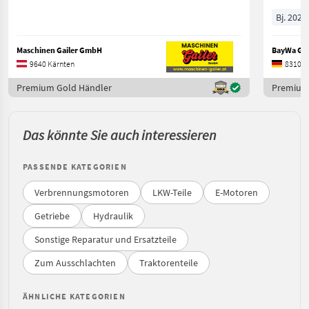
Bj. 2020
Maschinen Gailer GmbH
BayWa GM
9640 Kärnten
83104 
Premium Gold Händler
Premium
Das könnte Sie auch interessieren
PASSENDE KATEGORIEN
Verbrennungsmotoren
LKW-Teile
E-Motoren
Getriebe
Hydraulik
Sonstige Reparatur und Ersatzteile
Zum Ausschlachten
Traktorenteile
ÄHNLICHE KATEGORIEN