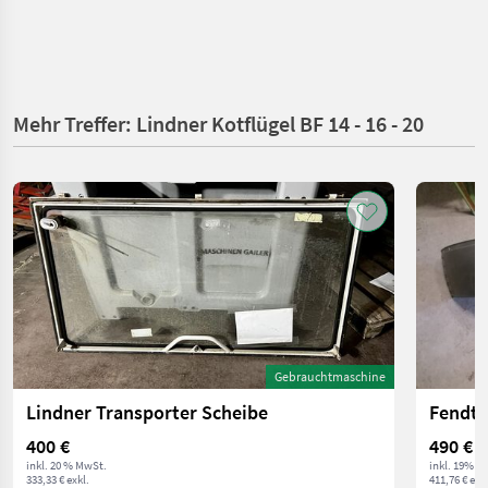
Mehr Treffer: Lindner Kotflügel BF 14 - 16 - 20
Gebrauchtmaschine
Lindner Transporter Scheibe
Fendt 
400 €
490 €
inkl. 20 % MwSt.
inkl. 19% M
333,33 € exkl.
411,76 € exkl