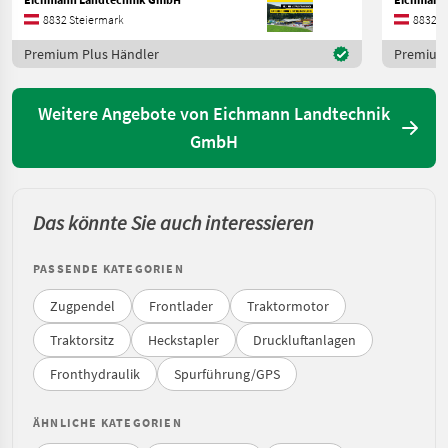
8832 Steiermark
8832 S
Premium Plus Händler
Premium 
Weitere Angebote von Eichmann Landtechnik
GmbH
Das könnte Sie auch interessieren
PASSENDE KATEGORIEN
Zugpendel
Frontlader
Traktormotor
Traktorsitz
Heckstapler
Druckluftanlagen
Fronthydraulik
Spurführung/GPS
ÄHNLICHE KATEGORIEN