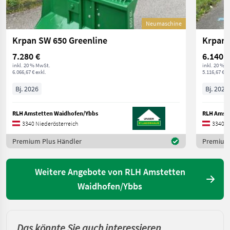
Neumaschine
Krpan SW 650 Greenline
Krpan 
7.280 €
6.140 €
inkl. 20 % MwSt.
inkl. 20 % 
6.066,67 € exkl.
5.116,67 € ex
Bj. 2026
Bj. 2026
RLH Amstetten Waidhofen/Ybbs
RLH Amste
3340 Niederösterreich
3340 N
Premium Plus Händler
Premium 
Weitere Angebote von RLH Amstetten
Waidhofen/Ybbs
Das könnte Sie auch interessieren