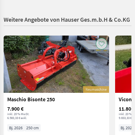
Weitere Angebote von Hauser Ges.m.b.H & Co.KG
Neumaschine
Maschio Bisonte 250
Vicon 
7.900 €
11.800
inkl. 20 % MwSt.
inkl. 20 % 
6.583,33 € exkl.
9.833,33 € ex
Bj. 2026
250 cm
Bj. 2026