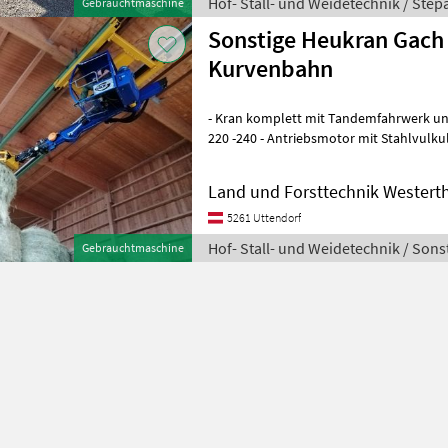
Hof- Stall- und Weidetechnik / Step
Gebrauchtmaschine
Sonstige Heukran Gach
Kurvenbahn
- Kran komplett mit Tandemfahrwerk un
220 -240 - Antriebsmotor mit Stahlvulku
mit zwei hochwertgen Kunststoff
Land und Forsttechnik Wester
5261 Uttendorf
Hof- Stall- und Weidetechnik / Sons
Gebrauchtmaschine