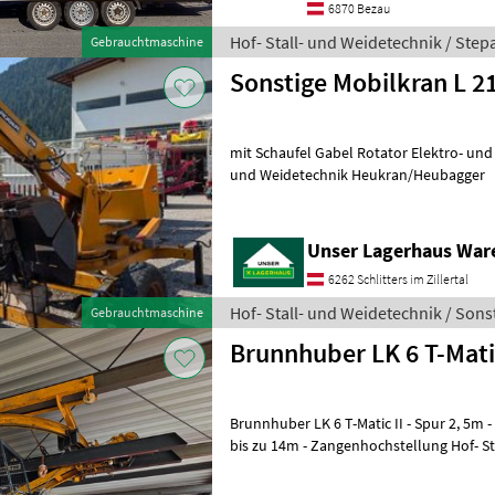
6870 Bezau
Hof- Stall- und Weidetechnik / Step
Gebrauchtmaschine
Sonstige Mobilkran L 2
mit Schaufel Gabel Rotator Elektro- und 
und Weidetechnik Heukran/Heubagger
Unser Lagerhaus War
6262 Schlitters im Zillertal
Hof- Stall- und Weidetechnik / Sons
Gebrauchtmaschine
Brunnhuber LK 6 T-Matic
Brunnhuber LK 6 T-Matic II - Spur 2, 5m - geeignet für Gebäudebreite
bis zu 14m - Zangenhochstellung Hof- St
Heukran/Heubagger