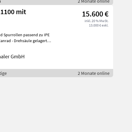
a
2 Monate online
 1100 mit
15.600 €
inkl. 20 % MwSt.
13.000 € exkl.
d Spurrollen passend zu IPE
lanrad - Drehsäule gelagert
thaler GmbH
tige
2 Monate online