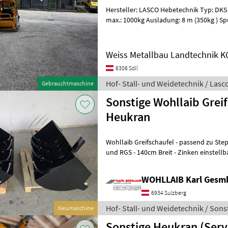
Hersteller: LASCO Hebetechnik Typ: DKS 
max.: 1000kg Ausladung: 8 m (350kg ) Sp
Teleskoparm Schwenkbereich : 700
Weiss Metallbau Landtechnik K
6306 Söll
Hof- Stall- und Weidetechnik / Lasc
Gebrauchtmaschine
Sonstige Wohllaib Grei
Heukran
Wohllaib Greifschaufel - passend zu Stepa Heukran mit Greifertype RG
und RGS - 140cm Breit - Zinken einstellbar "aggressiv" und
"schonend" Ho
WOHLLAIB Karl Gesm
6934 Sulzberg
Hof- Stall- und Weidetechnik / Sons
Neumaschine
Sonstige Heukran (Serv