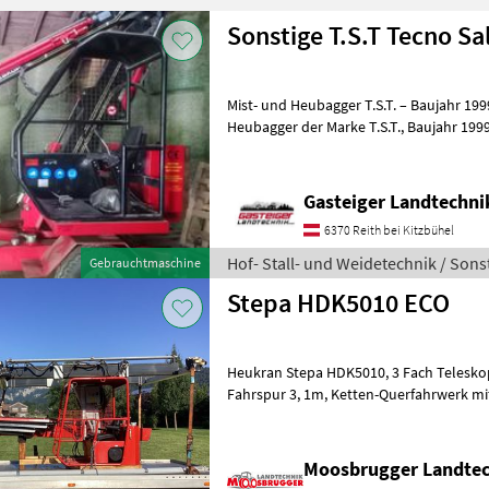
Sonstige T.S.T Tecno Sa
Mist- und Heubagger T.S.T. – Baujahr 1999 Verkaufe einen Mist- 
Heubagger der Marke T.S.T., Baujahr 1999. 2-fach-Teleskop
Hydraulische Schopeinrichtung El
Gasteiger Landtechn
6370 Reith bei Kitzbühel
Hof- Stall- und Weidetechnik / Sons
Gebrauchtmaschine
Stepa HDK5010 ECO
Heukran Stepa HDK5010, 3 Fach Teleskop, Reichweite 9, 90 m,
Fahrspur 3, 1m, Ketten-Querfahrwerk mit 150 cm Verschiebeweg,
Moosbrugger Landte