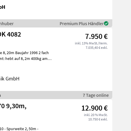
bH
nnhuber
Premium Plus Händler
K 4082
7.950 €
inkl. 13% MwSt./Verm.
7.035,40 € exkl.
nik GmbH
a
7 Tage online
0 9,30m,
12.900 €
inkl. 20 % MwSt.
10.750 € exkl.