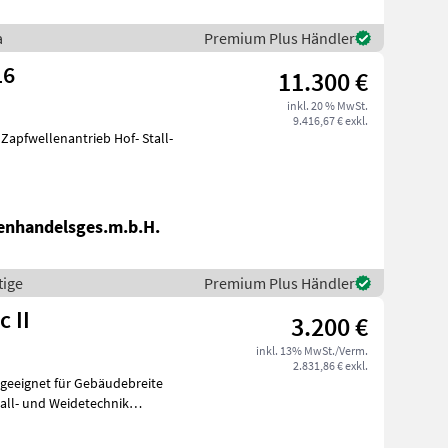
a
Premium Plus Händler
16
11.300 €
inkl. 20 % MwSt.
9.416,67 € exkl.
Zapfwellenantrieb Hof- Stall-
enhandelsges.m.b.H.
tige
Premium Plus Händler
 II
3.200 €
inkl. 13% MwSt./Verm.
2.831,86 € exkl.
all- und Weidetechnik