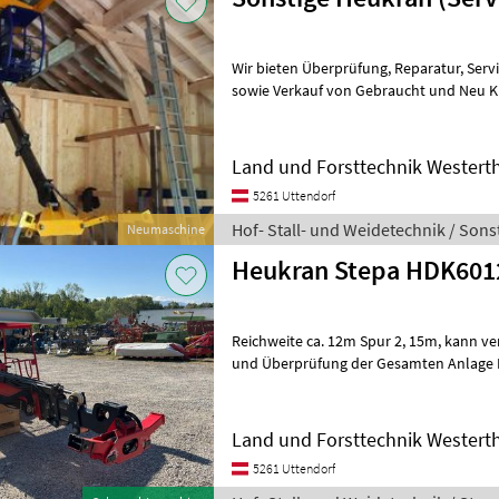
Wir bieten Überprüfung, Reparatur, Service, aller Heukranmarken an
sowie Verkauf von Gebraucht und Neu Kräne. Gerne bieten w
weitere Maschinen an im Ber
Land und Forsttechnik Wester
5261 Uttendorf
Hof- Stall- und Weidetechnik / Sons
Neumaschine
Heukran Stepa HDK601
Reichweite ca. 12m Spur 2, 15m, kann verändert werden Durchsicht
und Überprüfung der Gesamten Anlage Druckprüfung von Pumpe
und Zylindern Dichthei
Land und Forsttechnik Wester
5261 Uttendorf