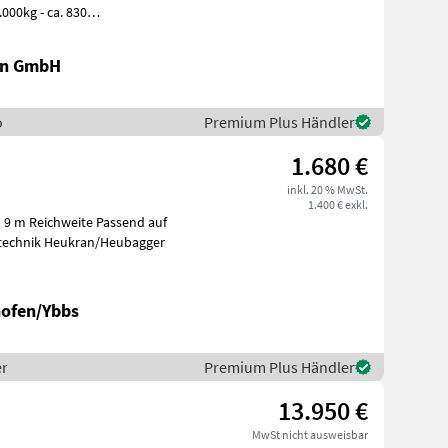
000kg - ca. 830
en GmbH
o
Premium Plus Händler
1.680 €
inkl. 20 % MwSt.
1.400 € exkl.
a 9 m Reichweite Passend auf
etechnik Heukran/Heubagger
ofen/Ybbs
er
Premium Plus Händler
13.950 €
MwSt nicht ausweisbar