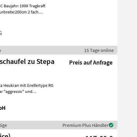
C Baujahr: 1999 Tragkraft
urbreite:200cm 2 fach
G
o
15 Tage online
fschaufel zu Stepa
Preis auf Anfrage
bH
tige
Premium Plus Händler
ice)