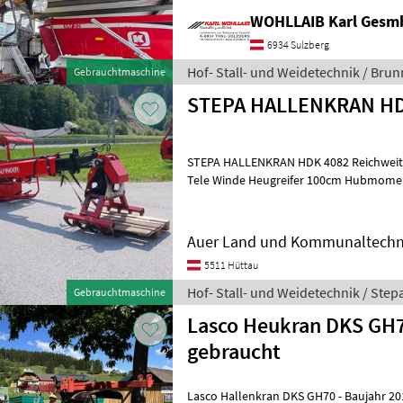
WOHLLAIB Karl Gesm
6934 Sulzberg
Hof- Stall- und Weidetechnik / Bru
Gebrauchtmaschine
STEPA HALLENKRAN HD
STEPA HALLENKRAN HDK 4082 Reichweite 8, 20m Baujahr 1996 2 fach
Tele Winde Heugreifer 100cm Hubmoment: hebt auf 8, 2m 400kg am
haken ohne Greifer Hydraulik m
Auer Land und Kommunaltech
5511 Hüttau
Hof- Stall- und Weidetechnik / Step
Gebrauchtmaschine
Lasco Heukran DKS GH7
gebraucht
Lasco Hallenkran DKS GH70 - Baujahr 2010 - Spurweite 2, 50m -