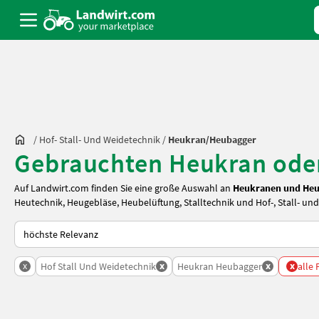
/
Hof- Stall- Und Weidetechnik
/
Heukran/Heubagger
Gebrauchten Heukran ode
Auf Landwirt.com finden Sie eine große Auswahl an
Heukranen und He
Heutechnik
,
Heugebläse
,
Heubelüftung
,
Stalltechnik
und
Hof-, Stall- un
So wird auf Landwirt.com sortiert
x
x
x
x
Hof Stall Und Weidetechnik
Heukran Heubagger
alle 