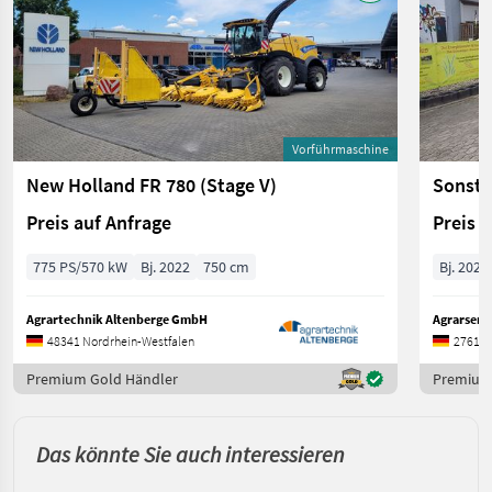
Vorführmaschine
New Holland FR 780 (Stage V)
Preis auf Anfrage
Preis 
775 PS/570 kW
Bj. 2022
750 cm
Bj. 2021
Agrartechnik Altenberge GmbH
Agrarserv
48341 Nordrhein-Westfalen
27612 
Premium Gold Händler
Premium 
Das könnte Sie auch interessieren