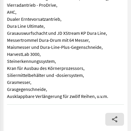
Vierradantrieb - ProDrive,
AHC,
Dualer Erntevorsatzantrieb,
Dura Line Ultimate,
Grasauswurfschacht und JD XStream KP Dura Line,
Messertrommel Dura-Drum mit 64 Messer,
Maismesser und Dura-Line-Plus-Gegenschneide,
HarvestLab 3000,
Steinerkennungssystem,
Kran für Ausbau des Körnerprozessors,
Siliermittelbehälter und -dosiersystem,
Grasmesser,
Grasgegenschneide,
Ausklappbare Verlängerung für zwölf Reihen, u.v.m.
inkl. neuem Maisgebiss Kemper 475 Plus und Fahrwerk 400 F, 