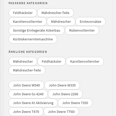
PASSENDE KATEGORIEN
Feldhäcksler
Mähdrescher-Teile
Karottenvollernter
Mähdrescher
Erntevorsätze
Sonstige Erntegeräte Ackerbau
Rübenvollernter
Kürbiskernerntemaschine
ÄHNLICHE KATEGORIEN
Mähdrescher
Feldhäcksler
Karottenvollernter
Mähdrescher-Teile
John Deere W540
John Deere W330
John Deere Gs 4240
John Deere 2266
John Deere At Aktivierung
John Deere 7350
John Deere T670
John Deere 7750i