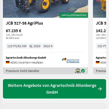
Gebrauchtmaschine
JCB 527-58 AgriPlus
JCB 54
67.235 €
142.20
inkl. 19% MwSt
inkl. 19% M
56.500 € exkl.
119.500 € ex
110 PS/81 kW
Bj. 2020
3610 h
152 PS/
Agrartechnik Altenberge GmbH
Agrartech
48341 Nordrhein-Westfalen
48341 
Premium Gold Händler
Premium
Weitere Angebote von Agrartechnik Altenberge
GmbH