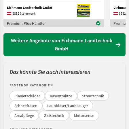
Eichmann Landtechnik GmbH
Eichmann
8832 Steiermark
8832 S
Premium Plus Händler
Premium 
Weitere Angebote von Eichmann Landtechnik
GmbH
Das könnte Sie auch interessieren
PASSENDE KATEGORIEN
Planierschilder
Rasentraktor
Streutechnik
Schneefräsen
Laubbläser/Laubsauger
Arealpflege
Gießtechnik
Motorsense