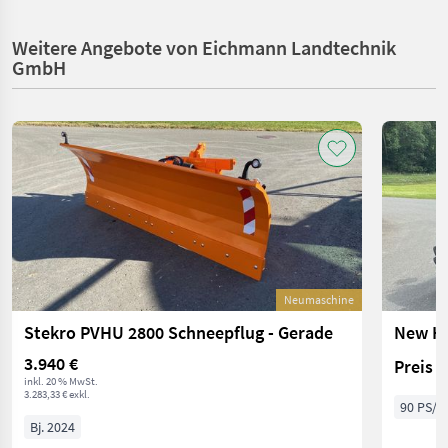
Weitere Angebote von Eichmann Landtechnik
GmbH
Neumaschine
Stekro PVHU 2800 Schneepflug - Gerade
New Ho
3.940 €
Preis 
inkl. 20 % MwSt.
3.283,33 € exkl.
90 PS/6
Bj. 2024