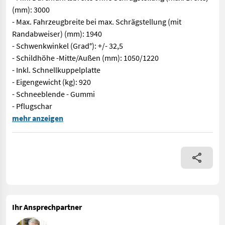
(mm): 3000
- Max. Fahrzeugbreite bei max. Schrägstellung (mit
Randabweiser) (mm): 1940
- Schwenkwinkel (Grad°): +/- 32,5
- Schildhöhe -Mitte/Außen (mm): 1050/1220
- Inkl. Schnellkuppelplatte
- Eigengewicht (kg): 920
- Schneeblende - Gummi
- Pflugschar
Lagermaschine Abverkauf!! Hauer SRS-2 2800 Seiten-Schneepflug.
mehr anzeigen
Ihr Ansprechpartner